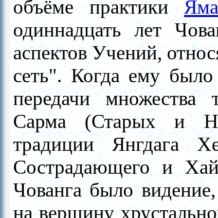
объёме практики
Яма
одиннадцать лет Чова
аспектов Учений, относ
сеть". Когда ему было
передачи множества
Сарма (Старых и Но
традиции Янгдага Хе
Сострадающего и Хай
Чованга было видение,
на вершину хрустальной