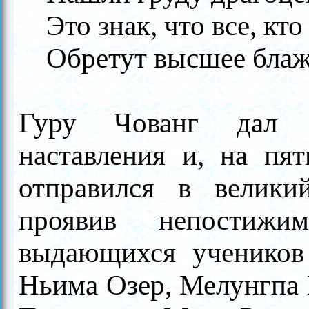
Это знак, что все, кто
Обретут высшее блаж
Гуру Чованг дал 
наставления и, на пят
отправился в велики
проявив непостижи
выдающихся уче­нико
Ньима Озер, Мелунгпа