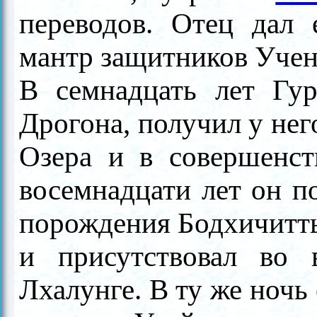
переводов. Отец дал 
мантр защитников Учен
В семнадцать лет Гур
Дрогона, получил у не
Озера и в совершенств
восемнадцати лет он п
порождения Бодхичитты
и при­сутствовал во
Лхалунге. В ту же ночь