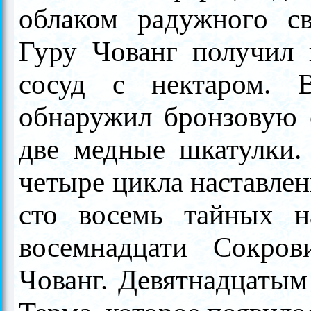
облаком радужного с
Гуру Чованг получил 
сосуд с нектаром. 
обнаружил бронзовую с
две медные шкатулки. 
четыре цикла наставлен
сто восемь тайных н
восемнадцати Сокров
Чованг. Девятнадцаты