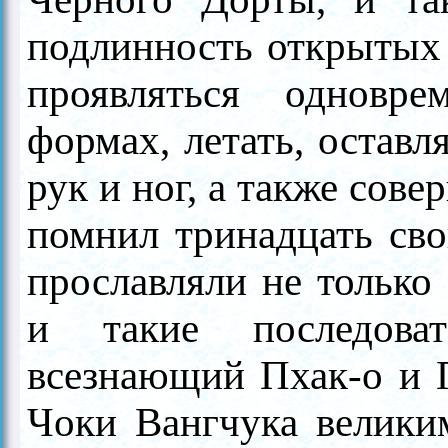
подлинность открытых
прояв­ляться однов
формах, летать, оставл
рук и ног, а также сов
помнил тринадцать св
прослав­ляли не тольк
и такие последова
всезнающий Пхак-о и П
Чоки Вангчука велики