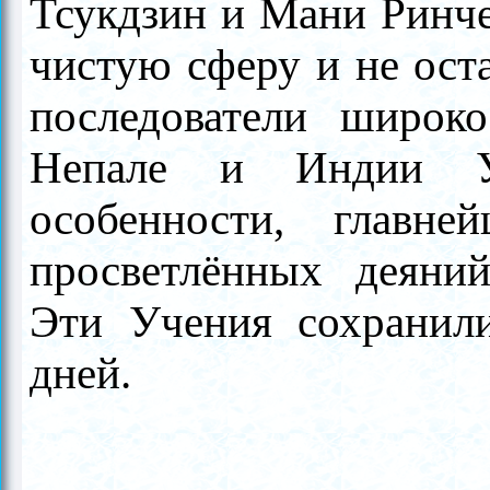
Тсукдзин и Мани Ринче
чистую сферу и не оста
последователи широко
Непале и Индии У
особенности, глав
просветлённых деян
Эти Учения сохра­нил
дней.