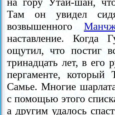
на гору Утай-шан, чт
Там он увидел сид
возвышенного
Манч
наставление. Когда Г
ощутил, что постиг в
тринадцать лет, в его 
пергаменте, который
Самье. Многие шарлат
с помощью этого списка
а другим удалось спаст