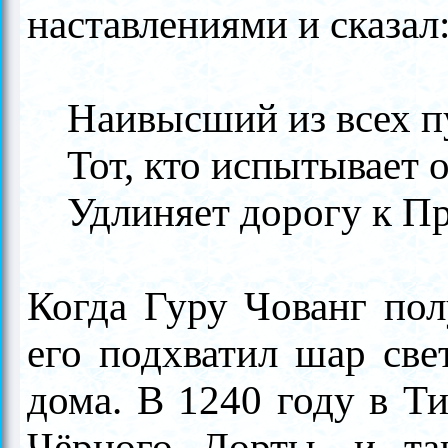
наставлениями и сказал
Наивысший из всех 
Тот, кто испытывает о
Удлиняет дорогу к П
Когда Гуру Чованг пол
его подхва­тил шар све
дома. В 1240 году в Ти
Чёрного Дорты, и так