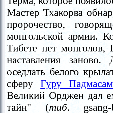
Терма, которое появило
Мастер Тхакорва обнар
пророчество, говор
монгольской армии. Ко
Тибете нет монголов, 
наставления за­ново
оседлать белого крыла
сферу
Гуру Падмасам
Великий Орджен дал е
тайн" (
тиб
. gsang-