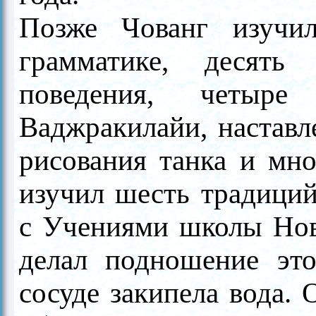
Позже Чованг изучил
грамматике, десять
поведения, четыр
Ваджракилайи, наставл
рисования тан­ка и мно
изучил шесть традиций
с Учениями школы Нов
делал подношение это
сосуде закипела вода.