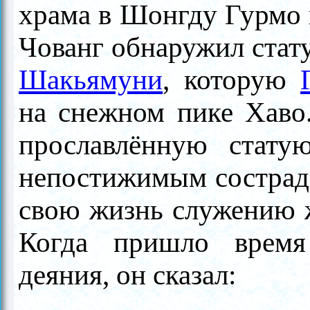
храма в Шонгду Гурмо 
Чованг обнаружил ста
Шакьямуни
, которую
на снежном пике Хаво
про­славлённую стат
непостижимым состра­д
свою жизнь служению 
Когда пришло время
деяния, он сказал: