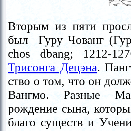
Вторым из пяти просл
был
Гуру Чованг (Гу
chos dbang;
1212-127
Трисонга Децэна
. Пан
ство о том, что он дол
Вангмо. Разные Ма
рождение сына, который
благо существ и Учени