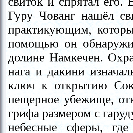
свиток и спрятал его. 
Гуру Чованг нашёл св
практикующим, которы
помо­щью он обнаружи
долине Намкечен. Охр
нага и дакини изначал
ключ к открытию Сок
пещерное убежище, от
грифа раз­мером с гаруд
небесные сферы, где