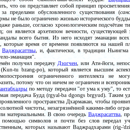
зать, что он представляет собой принцип просветлени
 за пределами обусловленного существования (
сан
армы не было ограничено жизнью исторического будд
и даже раньше, согласно хронологическим подсчётам т
д; он является архетипом вечности, существующей 
андалы всего бытия. Из него исходят эманации всех
, которые время от времени появляются на нашей пл
й
Ваджрасаттвы
, и, фактически, в традиции Ньингма
тело-эманация".
емён получил передачу
Дзогчен
, или Ати-йоги, непо
(Kun-tu bzang-po), который является высшим аспек
умопостроения ограниченного интеллекта не могу
ыразить, потому что он ничем не ограничен и всепрон
антабхадры
по методу передачи "от ума к уму", то ес
мая передача Будд (rgyal-ba dgongs brgyud). Таким 
роявленного пространства Дхармакаи, чтобы проявит
бсолютной чистоты, незагрязнённой какими-либо огра
или материальными. В свою очередь
Ваджрасаттва
, п
 с помощью символов и почти без слов передал 
твенным, которых называют Ваджрадхарами (rig-'dzin