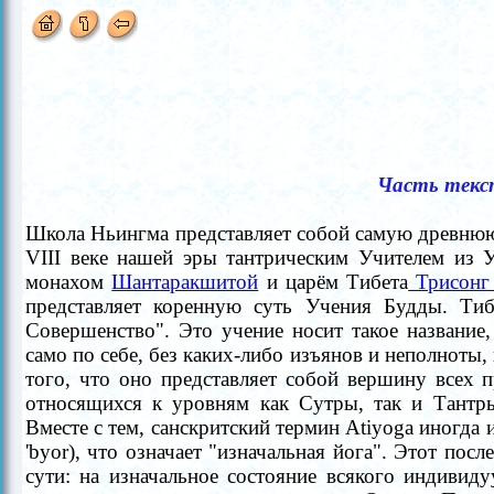
Часть текс
Школа Ньингма представляет собой самую древню
VIII веке нашей эры тантрическим Учителем из
монахом
Шантаракшитой
и царём Тибета
Трисонг
представляет коренную суть Учения Будды. Тиб
Совершенство". Это учение носит такое название
само по себе, без каких-либо изъянов и неполноты,
того, что оно представляет собой вершину всех п
относящихся к уровням как Сутры, так и Тантры
Вместе с тем, санскритский термин Atiyoga иногда и
'byor), что означает "изначальная йога". Этот пос
сути: на изначальное состояние всякого индивиду