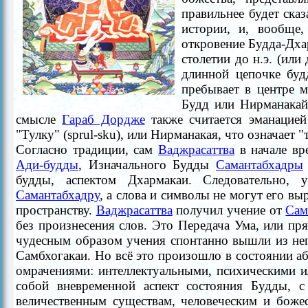
правильнее будет ска
истории, и, вообще,
откровение Будда-Дх
столетии до н.э. (ил
длинной цепочке буд
пребывает в
центре м
Будд или Нирманакай
смысле
Гараб Дордже
также считается эманацие
"Тулку" (sprul-sku), или Нирманакая, что означает "
Согласно традиции, сам
Ваджрасаттва
в начале вр
Ади-будды
, Изначального Будды
Самантабхадры
будды, аспектом Дхармакаи. Следовательно, 
Самантабхадру
, а слова и символы не могут его в
пространству.
Ваджрасаттва
получил учение от
Сам
без произнесения слов. Это Передача Ума, или пря
чудесным образом учения спонтанно вышли из неп
Самбхогакаи. Но всё это произошло в состоянии а
омрачениями: интеллектуальными, психическими 
собой вневременной аспект состояния Будды,
величественным существам, человеческим и божес