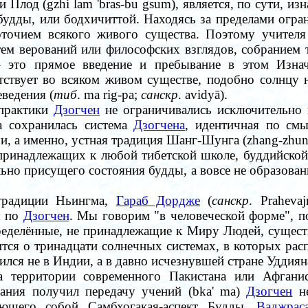
Плод (gzhi lam 'bras-bu gsum), является, по сути, из
удды, или бодхичиттой. Находясь за пределами огра
доточием всякого живого существа. Поэтому учител
ем верований или философских взглядов, собранием т
–
это прямое введение и пребывание в этом Изна
тствует во всяком живом существе, подобно солнцу н
ведения (
тиб
. ma rig-pa;
санскр
. avidyā).
 практики
Дзогчен
не ограничивались исключительно
 сохранилась система
Дзогчена
, идентичная по смы
, а именно, устная традиция Шанг-Шунга (zhang-zhun
 принадлежащих к любой тибетской школе, буддийско
льно присущего состояния будды, а вовсе не образова
 традиции Ньингма,
Гараб Дордже
(
санскр
. Praheva
я по
Дзогчен
. Мы говорим "в человеческой форме", по
еделённые, не принадлежащие к Миру Людей, существ
ится о тринадцати солнечных системах, в которых ра
лся не в Индии, а в давно исчезнувшей стране Уддияна
а территории современного Пакистана или Афганис
цания получил передачу учений (bka' ma)
Дзогчен
не
ляющего собой Самбхогакая-аспект Будды.
Ваджраса