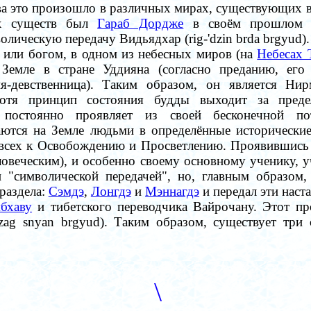
рва это произошло в различных мирах, существующих 
ких существ был
Гараб Дордже
в своём прошлом б
лическую передачу Видьядхар (rig-'dzin brda brgyud).
 или богом, в одном из небесных миров (на
Небесах 
Земле в стране Уддияна (согласно преданию, его
-девственница). Таким образом, он является Нир
Хотя принцип состояния будды выходит за пред
 постоянно проявляет из своей бесконечной пот
ются на Земле людьми в определённые исторические
всех к Освобождению и Просветлению. Проявившись 
овеческим), и особенно своему основному ученику, 
и "символической передачей", но, главным образом
 раздела:
Сэмдэ
,
Лонгдэ
и
Мэннагдэ
и
передал эти наст
бхаву
и тибетского переводчика Вайрочану. Этот пр
zag snyan brgyud). Таким образом, существует три
\