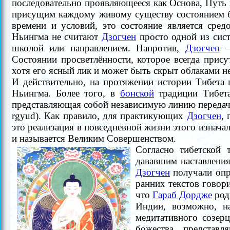
последовательно проявляющееся как Основа, Путь и 
присущим каждому живому существу состоянием б
времени и условий, это состояние является сре
Ньингма не считают
Дзогчен
просто одной из сист
школой или направлением. Напротив,
Дзогчен
Состоянии просветлённости, которое всегда прису
хотя его ясный лик и может быть скрыт облаками не
И действительно, на протяжении истории Тибета
Ньингма. Более того, в
бонской
традиции Тибета
представляющая собой независимую линию передачи
rgyud). Как правило, для практикующих
Дзогчен
,
это реализация в повседневной жизни этого изнача
и называется Великим Совершенством.
Согласно тибетской
дававшим наставлени
Дзогчен
получали опр
ранних текстов говор
что
Гараб Дордже
роди
Индии, возможно, н
медитативного созер
божества, представ