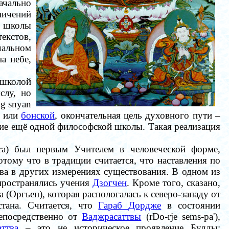
начально
ничений
я школы
екстов,
чальном
а небе,
 школой
слу, но
g snyan
й или
бонской
, окончательная цель духовного пути
–
ние ещё одной философской школы. Такая реализация
jra) был первым Учителем в человеческой форме,
тому что в традиции считается, что наставления по
а в других измерениях существования. В одном из
спространялись учения
Дзогчен
. Кроме того, сказано,
 (Оргьен), которая распологалась к северо-западу от
тана. Считается, что
Гараб Дордже
в состоянии
посредственно от
Ваджрасаттвы
(rDo-rje sems-pa')
,
ттва
–
это не историческое проявление Будды;