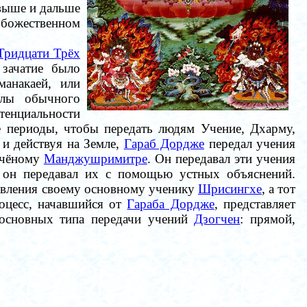
выше и дальше
ожественном
Тридцати Трёх
 зачатие было
манакаей, или
елы обычного
енциальности
 периоды, чтобы передать людям Учение, Дхарму,
и действуя на Земле,
Гараб Дордже
передал учения
учёному
Манджушримитре
. Он передавал эти учения
, он передавал их с помощью устных объяснений.
авления своему основному ученику
Шрисингхе
, а тот
оцесс, начавшийся от
Гараба Дордже
, представляет
 основных типа передачи учений
Дзогчен
: прямой,