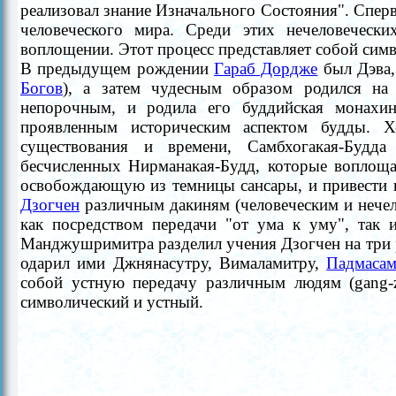
реализовал знание Изначального Состояния". Спе
человеческого мира. Среди этих нечеловечес
воплощении. Этот процесс представляет собой симво
В предыдущем рождении
Гараб Дордже
был Дэва,
Богов
), а затем чудесным образом родился на 
непорочным, и родила его буддийская монахиня
проявленным историческим аспектом будды. 
существования и времени, Самбхогакая-Будда
бесчисленных Нирманакая-Будд, которые воплоща
освобождающую из темницы сансары, и привести 
Дзогчен
различным дакиням (человеческим и нечел
как посредством передачи "от ума к уму", так 
Манджушримитра
разделил учения Дзогчен на три
одарил ими Джнянасутру, Вималамитру,
Падмасам
собой устную передачу различным людям (gang-
символический и устный.