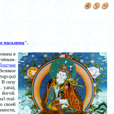
е письмена
".
ована в
учёным-
Дзогчен
Великое
ogs-pa)
. В силу
р
. yana),
 йогой.
'i rnal-
о своей
нности,