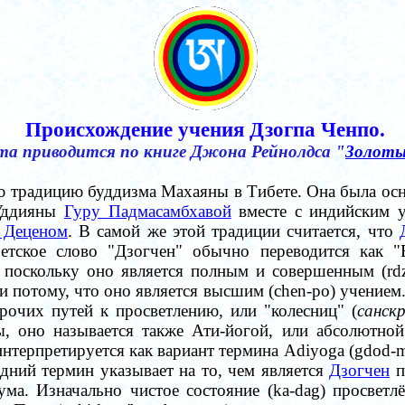
Происхождение учения Дзогпа Ченпо.
та приводится по книге Джона Рейнолдса "
Золоты
ю традицию буддизма Махаяны в Тибете. Она
была осн
 Уддияны
Гуру Падмасамбхавой
вместе с индийским 
 Деценом
. В самой же этой традиции считается, что
етское слово "Дзогчен" обычно переводится как "
, поскольку оно является полным и совершенным (rdz
 и потому, что оно является высшим (chen-po) учением
рочих путей к просветлению, или "колесниц" (
санск
, оно называется также Ати-йогой, или абсолютной
нтерпретируется как вариант термина Adiyoga (gdod-ma
ледний термин указывает на то, чем является
Дзогчен
п
ума. Изначально чистое состояние (ka-dag) просветлё