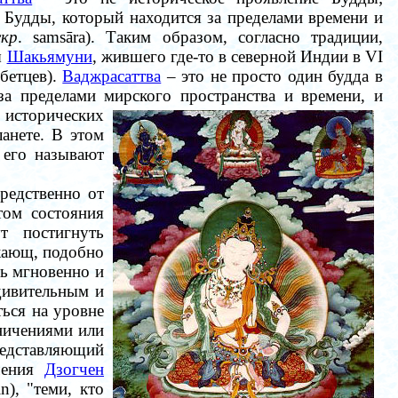
я Будды, который находится за пределами времени и
скр
. samsāra). Таким образом, согласно традиции,
ы
Шакьямуни
, жившего где-то в северной Индии в VI
ибетцев).
Ваджрасаттва
– это не просто один будда в
за пределами мирского пространства и времени, и
 исторических
анете. В этом
 его называют
средственно от
том состояния
т постигнуть
икающ, подобно
ть мгновенно и
удивительным и
ься на уровне
ничениями или
редставляющий
учения
Дзогчен
), "теми, кто