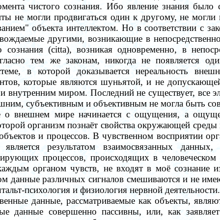
мента чистого сознания. Ибо явление знания было 
ы не могли продвигаться один к другому, не могли в
ванием" объекта интеллектом. Но в соответствии с з
вождаемые другими, возникающие в непосредственной
 сознания (citta), возникая одновременно, в непос
огласно тем же законам, никогда не появляется од
теме, в которой доказывается нереальность внешн
нтов, которые являются шуньятой, и не допускающей
и внутренним миром. Последний не существует, все э
шним, субъективным и объективным не могла быть сов
ие о внешнем мире начинается с ощущения, а ощущ
 которой организм познаёт свойства окружающей среды
объектов и процессов. В чувственном восприятии орг
 является результатом взаимосвязанных данных,
грирующих процессов, происходящих в человеческом 
каждым органом чувств, не входят в моё сознание и
ом данные различных сигналов смешиваются и не имею
тальт-психология и физиология нервной деятельности.
ственные данные, рассматриваемые как объекты, явля
ые данные совершенно пассивны, или, как заявляет