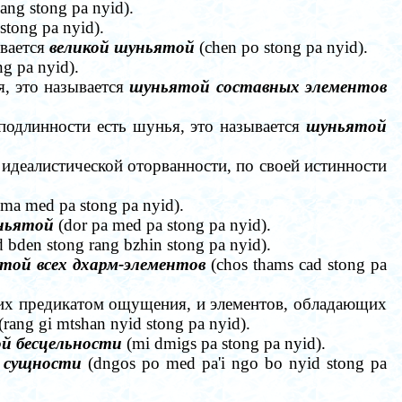
ang stong ра nyid).
stong ра nyid).
ывается
великой шуньятой
(chen ро stong ра nyid).
g pa nyid).
я, это называется
шуньятой составных элементов
подлинности есть шунья, это называется
шуньятой
 идеалистической оторванности, по своей истинности
ma med pa stong pa nyid).
ньятой
(dor ра med ра stong ра nyid).
 bden stong rang bzhin stong pa nyid).
той всех дхарм-элементов
(chos thams cad stong pa
их предикатом ощущения, и элементов, обладающих
(rang gi mtshan nyid stong pa nyid).
й бесцельности
(mi dmigs pa stong pa nyid).
й сущности
(dngos ро med pa'i ngo bo nyid stong pa