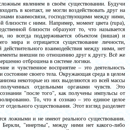
сложным явлением в своём существовании. Будучи
ходить в контакт, не могли воздействовать друг на
аконами взаимосвязи, господствующими между ними,
 близости с ними. Например, момент цвета (rupa),
редственной близости образуют то, что называется
ин, но всегда поддерживается объектом (вишая) и
его мира и отрицается существование личности,
 действительного взаимодействия между ними, нет
лементы внешни по отношению друг к другу. Всё же
ершенно отброшена в системе логики.
ение и чувственное восприятие
–
это деятельность
 и состояние своего тела. Окружающая среда в целом
анизма некоторые из них выделяются из всей массы
 полученных отдельными органами чувств. Это
сознании "после того", как получены импульсы от
золированно. То, что я сознаю
–
это единое целое
т отдельного существования. Этот взгляд разделяет
ются ложными и не имеют реального существования.
 Беркли, "инертны", между ними нет какого-либо