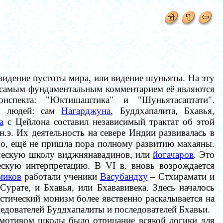
 видение пустоты мира, или видение шуньяты. На эту
самым фундаментальным комментарием её являются
нспекта: "Юктишаштика" и "Шуньятасаптати".
ся людей: сам
Нагарджуна
, Буддхапалита, Бхавья,
а
с Цейлона составил независимый трактат об этой
н.э. Их деятельность на севере Индии развивалась в
мо, ещё не пришла пора полному развитию махаяны.
ическую школу виджнянавадинов, или
йогачаров
. Это
скую интерпретацию. В VI в. вновь возрождается
миков
работали ученики
Васубандху
–
Стхирамати и
Сурате, и Бхавья, или Бхававивека. Здесь началось
стический монизм более явственно раскалывается на
ледователей Буддхапалиты и последователей Бхавьи.
ейтмотивом школы было отрицание всякой логики для