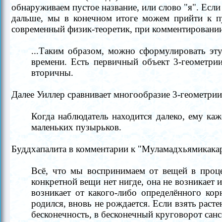
обнаруживаем пустое название, или слово "я". Если
дальше, мы в конечном итоге можем прийти к пу
современный физик-теоретик, при комментировании
...Таким образом, можно сформулировать эту
времени. Есть первичный объект 3-геометри
вторичны.
Далее Уиллер сравнивает многообразие 3-геометрии
Когда наблюдатель находится далеко, ему каже
маленьких пузырьков.
Буддхапалита в комментарии к "Муламадхьямикака
Всё, что мы воспринимаем от вещей в процес
конкретной вещи нет нигде, она не возникает и
возникает от какого-либо определённого кор
родился, вновь не рождается. Если взять расте
бесконечность, в бесконечный круговорот санс