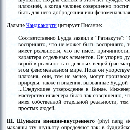
иллюзией, а когда человек совершенно пости
быть для него добродеяния или феноменальная 
Дальше
Чандракирти
цитирует Писание:
Соответственно Будда заявил в "Ратнакуте": 
воспринято, что не может быть воспринято, т
имеет реальности, что не имеет причинност
характера отдельных элементов. Он упорно д
верой в реальность отдельных вещей (рассматр
этом феноменальном мире. Пока он упорствуе
иллюзия, они, тем не менее, могут производ
природы, также и видения, вызванные Буддой
...Следующее утверждение в Винае. Инжене
мастерство инженера было так совершенно, чт
имея собственной отдельной реальности, те
простых людей.
III. Шуньята внешне-внутреннего
(phyi nang st
махаяны эту шуньяту определяют так: в буддийск