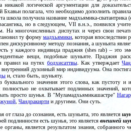
а никакой логической аргументации для доказатель
ей Бхавьи полагала, что необходимо дополнить правил
Эта школа получила название мадхьямика-сватантрика (
асангика, но в следующем, VII в.н.э., появился учит
м. На многочисленных диспутах и через свои печатн
становил ту форму
мадхьямики
, которая впоследствии 
упен дискурсивному методу познания, а шуньята являе
есть у каждого индивида праджня (shes rab)
–
это эм
цендентные вещи, подобные шуньяте. Праджня раск
я правил на путях
бодхисаттвы
. Как утверждает
Чан
 внутренний духовный мир индивидуума. Она постигае
ды
и, стало быть, шуньяту.
з буквального значения этого слова, как пустоту и
й полностью не охватывает подлинных значений, кот
ывать просто шунья. В "Муламадхьямикашастре"
Нага
джуной
,
Чандракирти
и другими. Они суть.
я от глаза до сознания, есть шуньята, это является
шун
й подлинности есть шунья, это является
внешней шу
 органы, является результатом знания, собранного че