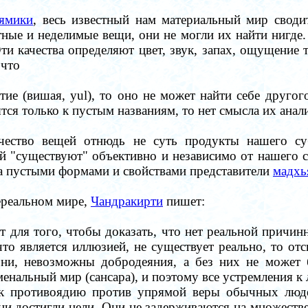
ямики
, весь известный нам материальный мир своди
тные и неделимые вещи, они не могли их найти нигде.
ти качества определяют цвет, звук, запах, ощущение 
 что
тие (вишая, yul), то оно не может найти себе другог
тся только к пустым названиям, то нет смысла их анал
чество вещей отнюдь не суть продукты нашего суб
ей "существуют" объективно и независимо от нашего
за пустыми формами и свойствами представители
мадхь
ереальном мире,
Чандракирти
пишет:
т для того, чтобы доказать, что нет реальной причи
 что является иллюзией, не существует реально, то от
зни, невозможны добродеяния, а без них не может 
менальный мир (сансара), и поэтому все устремления 
к противоядию против упрямой веры обычных людей
и достигли цели. Они не задерживаются на множестве