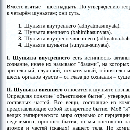
Вместе взятые
–
шестнадцать. По утверждению тео
к четырём шуньятам; они суть.
1.
Шуньята внутреннего (adhyatmasunyata).
2.
Шуньята внешнего (bahirdhasunyata).
3.
Шуньята внутренне-внешнего (adhyatma-bahi
4.
Шуньята шуньяты (sunyata-sunyata).
I. Шуньята внутреннего
есть истинность аятаны
сознание, иначе их называют "базами", на которы
зрительный, слуховой, осязательный, обонятельн
шесть органов чувств
–
от глаза до сознания
–
сущес
II. Шуньята внешнего
относится к шуньяте позна
Определяя понятие "объективное бытие", утвержд
составных частей. Все вещи, состоящие из ком
представляющие собой конкретное бытие. Моё "я"
вещах эмпирического мира отдельно от перцепции
неделимого, простого бытия, то мы постоянно на
атомов и частей (скандх) нашего тела. Но комп