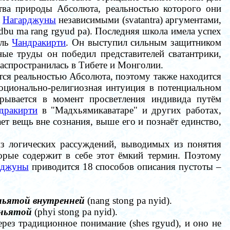
ства природы Абсолюта, реальностью которого они
а
Нагарджуны
независимыми (svatantra) аргументами,
dbu ma rang rgyud pa). Последняя школа имела успех
ель
Чандракирти
. Он выступил сильным защитником
ые труды он победил представителей сватантрики,
распространилась в Тибете и Монголии.
тся реальностью Абсолюта, поэтому также находится
оционально-религиозная интуиция в потенциальном
рывается в момент просветления индивида путём
дракирти
в "Мадхьямикаватаре" и других работах,
т вещь вне сознания, выше его и познаёт единство,
 из логических рассуждений, выводимых из понятия
орые содержит в себе этот ёмкий термин. Поэтому
рджуны
приводится 18 способов описания пустоты
–
ьятой внутренней
(nang stong pa nyid).
ньятой
(phyi stong pa nyid).
рез традиционное понимание (shes rgyud), и оно не