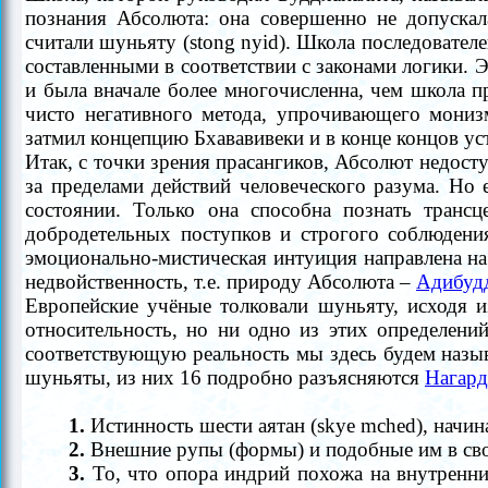
познания Абсолюта: она совершенно не допускал
считали шуньяту (stong nyid). Школа последовател
составленными в соответствии с законами логики. 
и была вначале более многочисленна, чем школа пр
чисто негативного метода, упрочивающего мониз
затмил концепцию Бхававивеки и в конце концов у
Итак, с точки зрения прасангиков, Абсолют недост
за пределами действий человеческого разума. Но 
состоянии. Только она способна познать транс
добродетельных поступков и строгого соблюдени
эмоционально-мистическая интуиция направлена на
недвойственность, т.е. природу Абсолюта
–
Адибуд
Европейские учёные толковали шуньяту, исходя и
относительность, но ни одно из этих определени
соответствующую реальность мы здесь будем наз
шуньяты, из них 16 подробно разъясняются
Нагар
1.
Истинность шести аятан (skye mched), начина
2.
Внешние рупы (формы) и подобные им в свое
3.
То, что опора индрий похожа на внутренние