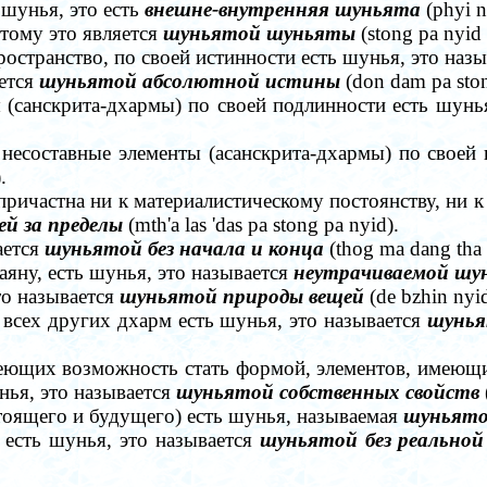
шунья, это есть
внешне-внутренняя шуньята
(phyi n
тому это является
шуньятой шуньяты
(stong ра nyid 
ространство, по своей истинности есть шунья, это наз
ется
шуньятой абсолютной истины
(don dam pa ston
(санскрита-дхармы) по своей подлинности есть шунь
несоставные элементы (асанскрита-дхармы) по своей 
.
причастна ни к материалистическому постоянству, ни к
й за пределы
(mth'a las 'das pa stong pa nyid).
ается
шуньятой без начала и конца
(thog ma dang tha 
аяну, есть шунья, это называется
неутрачиваемой шу
то называется
шуньятой природы вещей
(de bzhin nyid
 всех других дхарм есть шунья, это называется
шунья
меющих возможность стать формой, элементов, имеющ
ья, это называется
шуньятой собственных свойств
тоящего и будущего) есть шунья, называемая
шуньято
есть шунья, это называется
шуньятой без реально