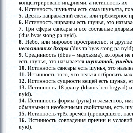
концентрировано индриями, а истинность их
–
4.
Истинность шуньяты есть сама шуньята, поэ
5.
Десять направлений света, или трёхмерное п
6.
Истинность нирваны есть шунья, это называ
7.
Три сферы сансары и все составные дхармы 
('dus byas stong pa nyid).
8.
Небо, или мировое пространство, и другие 
несоставных дхарм
('dus та byas stong ра nyid)
9.
Срединность (dbus
–
мадхьяма), которая не 
есть шунья, это называется
шуньятой, ушедше
10.
Истинность сансары есть шунья, это назыв
11.
Истинность того, что нельзя отбросить мах
12.
Истинность сущности вещей есть шунья, э
13.
Истинность 18 дхату (khams bco brgyad) и
nyid).
14.
Истинность формы (рупа) и элементов, и
обычными и необычными свойствами, есть шун
15.
Истинность трёх времён (прошедшего, нас
16.
Истинность совпадения причин и условий 
nyid).