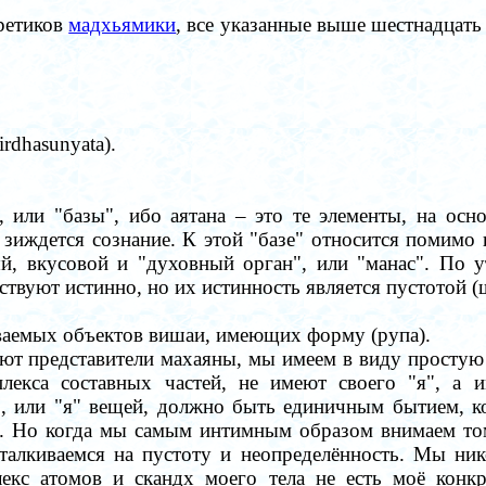
ретиков
мадхьямики
, все указанные выше шестнадцать
rdhasunyata).
, или "базы", ибо аятана
–
это те элементы, на осн
х зиждется сознание. К этой "базе" относится помимо
ый, вкусовой и "духовный орган", или "манас". По 
твуют истинно, но их истинность является пустотой (
ваемых объектов вишаи, имеющих форму (рупа).
ают представители махаяны, мы имеем в виду простую
плекса составных частей, не имеют своего "я", а
, или "я" вещей, должно быть единичным бытием, ко
. Но когда мы самым интимным образом внимаем тому
талкиваемся на пустоту и неопределённость. Мы ник
лекс атомов и скандх моего тела не есть моё конк