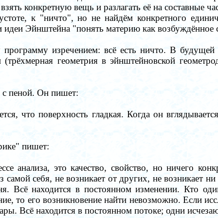
 взять конкретную вещь и разлагать её на составные ча
стоте, к "ничто", но не найдём конкретного единич
 идеи Эйнштейна "понять материю как возбуждённое 
 программу изречением: всё есть ничто. В будущей т
и (трёхмерная геометрия в эйнштейновской геометр
 с пеной. Он пишет:
тся, что поверхность гладкая. Когда он вглядывается
рике" пишет:
се анализа, это качество, свойство, но ничего конк
з самой себя, не возникает от других, не возникает ни
ня. Всё находится в постоянном изменении. Кто од
ние, то его возникновение найти невозможно. Если исс
ары. Всё находится в постоянном потоке; одни исчезаю