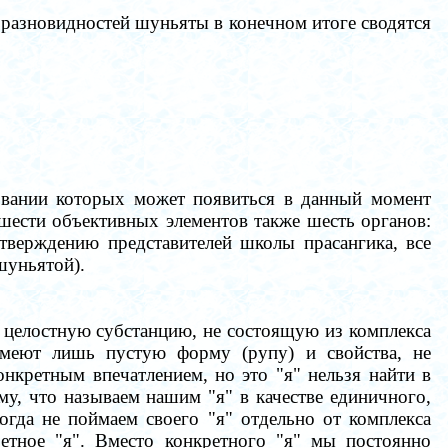
 разновидностей шуньяты в конечном итоге сводятся
овании которых может появиться в данный момент
 шести объективных элементов также шесть органов:
утверждению представителей школы прасангика, все
шуньятой).
 целостную субстанцию, не состоящую из комплекса
 имеют лишь пустую форму (рупу) и свойства, не
нкретным впечатлением, но это "я" нельзя найти в
, что называем нашим "я" в качестве единичного,
огда не поймаем своего "я" отдельно от комплекса
ретное "я". Вместо конкретного "я" мы постоянно