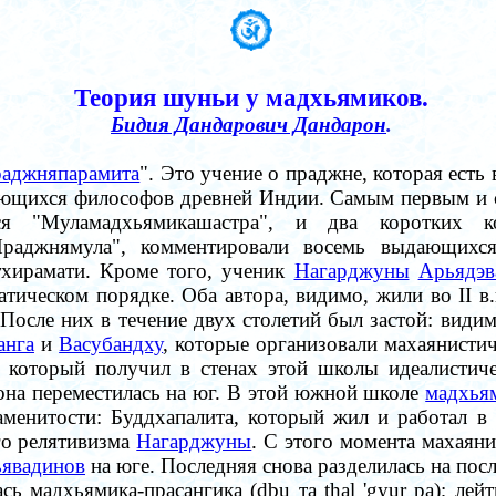
Теория шуньи у мадхьямиков.
Бидия Дандарович Дандарон
.
аджняпарамита
". Это учение о праджне, которая есть
ающихся философов древней Индии. Самым первым и 
ся "Муламадхьямикашастра", и два коротких ко
Праджнямула", комментировали восемь выдающих
тхирамати. Кроме того, ученик
Нагарджуны
Арьядэв
атическом порядке. Оба автора, видимо, жили во II в.
После них в течение двух столетий был застой: види
анга
и
Васубандху
, которые организовали махаянист
 который получил в стенах этой школы идеалистиче
з она переместилась на юг. В этой южной школе
мадхья
менитости: Буддхапалита, который жил и работал в 
го релятивизма
Нагарджуны
. С этого момента махаяни
явадинов
на юге. Последняя снова разделилась на пос
сь мадхьямика-прасангика (dbu та thal 'gyur pa); л