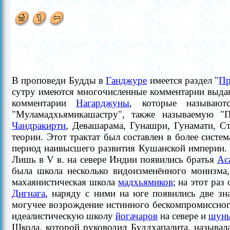
В проповеди Будды в
Ганджуре
имеется раздел "
Пр
сутру имеются многочисленные комментарии выд
комментарии
Нагарджуны
, которые называют
"Муламадхьямикашастру", также называемую "
Чандракирти
, Девашарама, Гунашри, Гунамати, С
теории. Этот трактат был составлен в более систем
период наивысшего развития Кушанской империи. 
Лишь в V в. на севере Индии появились братья
Ас
была школа несколько видоизменённого монизма,
махаянистическая школа
мадхьямиков
; на этот ра
Дигнага
, наряду с ними на юге появились две зна
могучее возрождение истинного бескомпромиссно
идеалистическую школу
йогачаров
на севере и
шунь
Школа, которой руководил Буддхапалита, называла