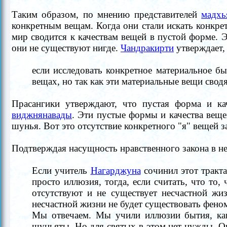
Таким образом, по мнению представителей
мадхь
конкретным вещам. Когда они стали искать конкре
мир сводится к качествам вещей в пустой форме. Э
они не существуют нигде.
Чандракирти
утверждает,
если исследовать конкретное материальное бы
вещах, но так как эти материальные вещи сводя
Прасангики утверждают, что пустая форма и ка
виджнянавады
. Эти пустые формы и качества вещ
шунья. Вот это отсутствие конкретного "я" вещей 
Подтверждая насущность нравственного закона в н
Если учитель
Нагарджуна
сочинил этот тракта
просто иллюзия, тогда, если считать, что то,
отсутствуют и не существует несчастной жи
несчастной жизни не будет существовать фено
Мы отвечаем. Мы учили иллюзии бытия, ка
шуньяты. Но для святых в этом нет нужды. Он