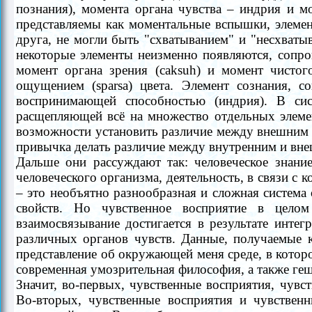
познания), момента органа чувства
–
индрия и мо
представляемы как моментальные вспышки, элемент
друга, не могли быть "схватыванием" и "несхваты
некоторые элементы неизменно появляются, сопро
момент органа зрения (caksuh) и момент чистого
ощущением (sparsa) цвета. Элемент сознания, с
воспринимающей способностью (индрия). В сис
расщепляющей всё на множество отдельных элеме
возможности установить различие между внешним 
привычка делать различие между внутренним и вне
Дальше они рассуждают так: человеческое знан
человеческого организма, деятельность, в связи с
–
это необъятно разнообразная и сложная система 
свойств. Но чувственное восприятие в целом
взаимосвязывание достигается в результате инте
различных органов чувств. Данные, получаемые 
представление об окружающей меня среде, в котор
современная умозрительная философия, а также геш
Значит, во-первых, чувственные восприятия, чув
Во-вторых, чувственные восприятия и чувственн