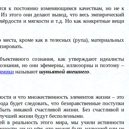
тся к постоянно изменяющимся качествам, но не к
 Из этого они делают вывод, что весь эмпирический
твёрдости и мягкости и т.д. Но как конкретные вещи
о места, кроме как в телесных (рупа), материальных
изировать.
ъективного сознания, как утверждают идеалисты
 сознания, но они эфемерны, иллюзорны и поэтому
–
ямики
называют
шуньятой внешнего
.
нности и что множественность элементов жизни
–
это
сюда будет следовать, что безнравственные поступки
быть никакой счастливой жизни. Без счастливой и
к лучшей жизни будут бесполезными.
 в реальность этого мира, мы учили истинности
нности, ни на чём, что может быть иллюзией или не