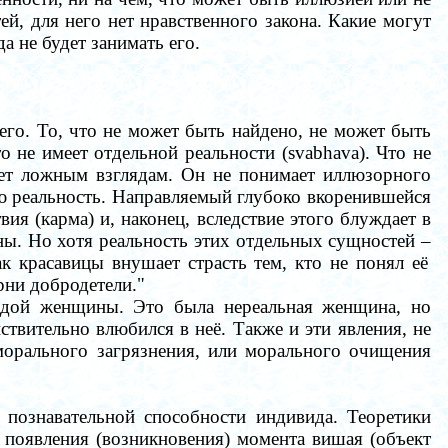
й, для него нет нравственного закона. Какие могут
а не будет занимать его.
его. То, что не может быть найдено, не может быть
о не имеет отдельной реальности (svabhava). Что не
ует ложным взглядам. Он не понимает иллюзорного
ю реальность. Направляемый глубоко вкоренившейся
ия (карма) и, наконец, вследствие этого блуждает в
аны. Но хотя реальность этих отдельных сущностей
–
к красавицы внушает страсть тем, кто не понял её
рни добродетели."
лодой женщины. Это была нереальная женщина, но
ствительно влюбился в неё. Также и эти явления, не
морального загрязнения, или морального очищения
 познавательной способности индивида. Теоретики
 появления (возникновения) момента вишая (объект