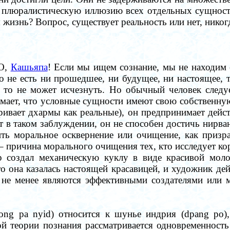
г плюралистическую иллюзию всех отдельных сущносте
жизнь? Вопрос, существует реальность или нет, никогд
"О,
Кашьяпа
! Если мы ищем сознание, мы не находим 
о не есть ни прошедшее, ни будущее, ни настоящее, т
и, то не может исчезнуть. Но обычный человек след
умает, что условные сущности имеют свою собственну
ивает дхармы как реальные), он предпринимает действ
т в таком заблуждении, он не способен достичь нирв
ить моральное осквернение или очищение, как призра
–
причина морального очищения тех, кто исследует ко
р создал механическую куклу в виде красивой мо
о она казалась настоящей красавицей, и художник дей
м не менее являются эффективными создателями или 
ong pa nyid) относится к шунье индрия (dpang ро),
ой теории познания рассматривается одновременность