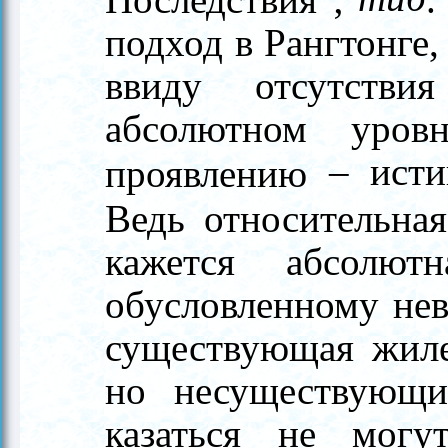
подход в Рангтонге,
ввиду отсутстви
абсолютном уров
–
исти
проявлению
Ведь относительна
кажется абсолют
обусловленному не
существующая жиле
но несуществующи
казаться не могу