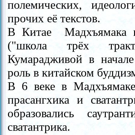
полемических, идеолог
прочих её текстов.
В Китае
Мадхъямака
п
("школа трёх тракт
Кумарадживой в начале
роль в китайском буддизм
В 6
веке
в
Мадхъямаке
прасангхика и сватант
образовались саутрант
сватантрика.