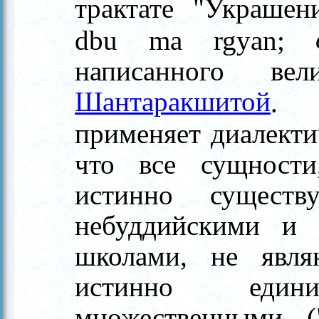
трактате "Украшен
dbu ma rgyan;
написанного ве
Шантаракшитой
. 
применяет диалект
что все сущности
истинно сущест
небуддийскими и 
школами, не явл
истинно еди
множественными (