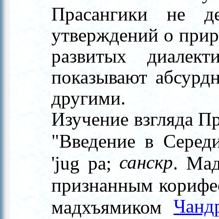
Прасангики не д
утверждений о прир
развитых диалек
показывают абсурд
другими.
Изучение взгляда Пр
"Введение в Серед
санскр
'jug pa;
. Мад
признанным корифе
Чанд
мадхъямиком