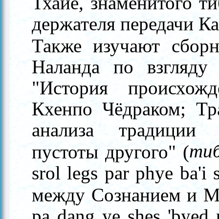
Тхайе, знаменитого т
держателя передачи К
Также изучают сбор
Наланда по взгляду 
"История происхожд
Кхенпо Чёдраком; Тр
анализа традиции 
ти
пустоты другого" (
srol legs par phye ba'
между Сознанием и М
pa dang ye shes 'byed 