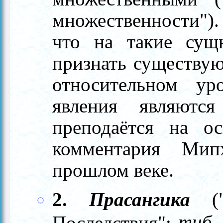
множественности").
что на такие сущ
признать существу
относительном ур
явления являютс
преподаётся на ос
комментария Мип
прошлом веке.
2.
Прасангика
("
тиб
Последствия";
.