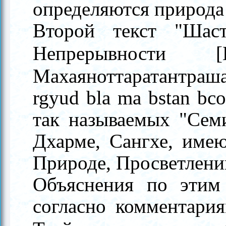
определяются природа
Второй текст "Шас
Непрерывности [
Махаяноттаратантраш
rgyud bla ma bstan bco
так называемых "Сем
Дхарме, Сангхе, имею
Природе, Просветлении
Объяснения по этим
согласно комментари