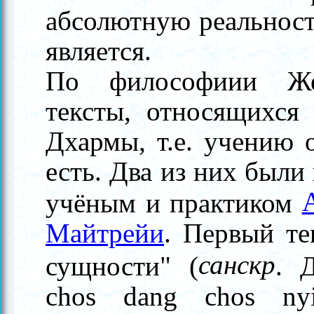
абсолютную реальность
является.
По философиии Же
тексты, относящихся
Дхармы, т.е. учению 
есть. Два из них был
учёным и практиком
Майтрейи
. Первый те
санскр
сущности" (
. 
chos dang chos ny