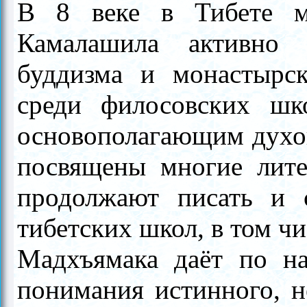
В 8 веке в Тибете 
Камалашила активно 
буддизма и монастырск
среди филосовских ш
основополагающим духо
посвящены многие лите
продолжают писать и 
тибетских школ, в том ч
Мадхъямака
даёт по н
понимания истинного, 