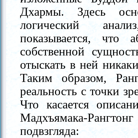
Дхармы. Здесь осн
логический анали
показывается, что а
собственной сущнос
отыскать в ней никак
Таким образом, Ран
реальность с точки зре
Что касается описани
Мадхъямака-Рангто
подвзгляда: