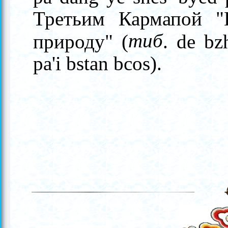
Третьим Кармапой "
тиб
природу" (
. de bz
pa'i bstan bcos).