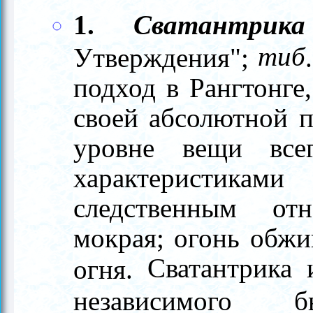
1.
Сватантрика
тиб
Утверждения";
подход в Рангтонге
своей абсолютной п
уровне вещи все
характеристикам
следственным от
мокрая; огонь обжи
Сватантрика 
огня.
независимого б