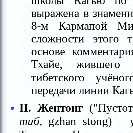
выражена в знамен
8-м Кармапой Ми
сложности этого т
основе комментари
Тхайе, жившего 
тибетского учён
передачи линии Каг
I
I.
Жентонг
("Пустот
тиб
gzhan stong)
– 
.