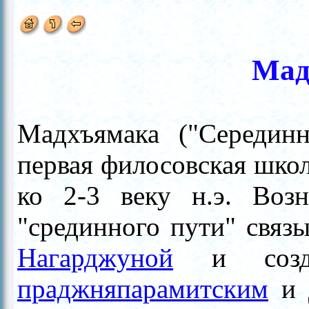
Мад
Мадхъямака ("Середи
первая филосовская шко
ко 2-3 веку н.э.
Воз
"срединного пути"
связы
Нагарджуной
и созда
праджняпарамитским
и 