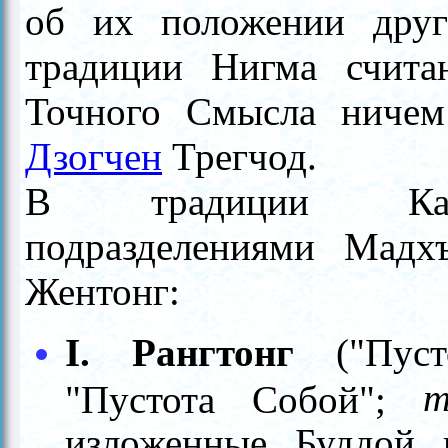
об их положении друг
традиции Нигма счит
Точного Смысла ничем 
Дзогчен
Трегчод.
В традиции Кагь
подразделениями Мадх
Жентонг:
I. Рангтонг
("Пусто
т
"Пустота Собой";
изложенные Буддой 