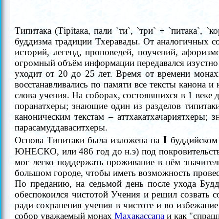
Типитака (Тiрitака
, пали `ти`, `тpи` + `питака`,
буддизма традиции Тхеравады. От аналогичных с
историй, легенд, проповедей, поучений, афоризм
огромный объём информации передавался изустно в 
уходит от 20 до 25 лет. Время от времени монах
восстанавливались по памяти все тексты канона и
слова учения. На соборах, состоявшихся в 1 веке д
поранатхеры; знающие один из разделов типита
каноническим текстам
–
аттхакатхачариятхеры; з
парасамуддаваситхеры.
I
Основа Типитаки была изложена на
буддийском 
ЮНЕСКО,
или 486 год до н.э
) под покровительст
мог легко поддержать проживание в нём значител
большом городе, чтобы иметь возможность провест
По преданию, на седьмой день после ухода Буд
обеспокоился чистотой Учения и решил созвать 
ради сохранения учения в чистоте и во избежани
собор
уважаемый монах
Махакассапа
и
как "спраш