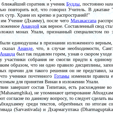
, ближайший соратник и ученик
Будды
, постоянно нах
ью повторить всё, что говорил Учитель. В джатаке 
ех сутр. Храни их крепко и распространяй!"
 им Учение (Дхамму), после чего
Махакассапа
расспр
изложенное
Анандой
как верное. Составленный свод стал
изложил
монах Упали
, признанный специалистом по 
были единодушны в признании изложенного верным, т
а сказал
Ананде
, что, в случае необходимости, Сан
Ананда
был так подавлен горем, узнав о скором уходе
 участники собрания не смогли придти к единому 
аким образом, что ни одно правило дисциплины, запо
ных причин для такого решения он не представил, 
, что ученики почтенного
Готамы
изменили правила ещ
весомым для принятия Винаи в изложении Упали.
твии завершит состав Типитаки, есть расхождение во
 (Mahasamghika), не упоминают цитирование Абхидхам
т согласие по данному вопросу, то следует сделать вы
бхидхамму среди текстов, обретённых по итогам со
вада (Sarvastivada) и Дхармагуптака (Dharmaguptaka