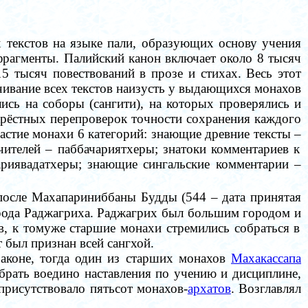
них текстов на языке пали, образующих основу учения
 фрагменты.
Палийский канон включает около 8 тысяч
 15
тысяч
повествований в прозе и стихах. Весь этот
учивание всех текстов наизусть у выдающихся монахов
ись на соборы (сангити), на которых проверялись и
екрёстных перепроверок точности сохранения каждого
 участие монахи 6 категорий: знающие древние тексты
–
учителей
–
паббачариятхеры; знатоки комментариев к
риявадатхеры; знающие сингальские комментарии
–
 после Махапариниббаны Будды
(
544
– дата принятая
рода Раджагриха.
Раджагрих был большим городом и
в, к томуже старшие монахи стремились собраться в
 был признан всей сангхой.
Законе, тогда один из старших монахов
Махакассапа
обрать воедино наставления по учению и дисциплине,
присутствовало пятьсот монахов-
архатов
.
Возглавлял