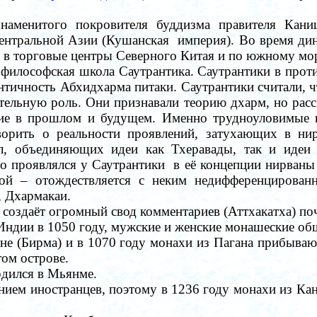
наменитого покровителя буддизма правителя Каниш
Центральной Азии (Кушанская империя).
Во время ди
 в торговые центры Северного Китая и по южному м
 философская школа Саутрантика. Саутрантики в про
ентичность Абхидхарма питаки.
Саутрантики считали, 
гательную роль. Они признавали теорию дхарм, но ра
ание в прошлом и будущем. Именно трудноуловимые
орить о реальности проявлений, затухающих в нир
л, объединяющих идеи как Тхеравады
, так и
идеи
но
проявлялся у
Саутрантик
и в её концепции нирваны 
угой
–
отождествляется с неким недифференцированн
, Дхармакаи.
создаёт огромный свод комментариев (Аттхакатха) поч
дии в 1050 году, мужские и женские монашеские общ
не (Бирма) и в
1070 году монахи из Пагана прибываю
ом острове
.
рдился в Мьянме.
нием иностранцев, поэтому в
1236 году монахи из Ка