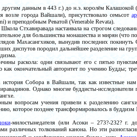
о другим данным в
443 г.) до н.э.
королём Калашокой 
ся возле города
Вайшали
), присутствовало семьсот
ар
i) и преподобным Реватой (Venerable Revata).
.
Школа Стхавиравада настаивала на строгом следова
ательное для большинства монашества и мирян (что по
глядов Махасангхиков, вынудив последних покинуть
ейших диспутов породил дальнейшее разделение на гру
дизма.
ичины раскола: одни связывают его с пятью пункт
ю как окончательный авторитет по учению Будды; тр
а история Собора в Вайшали, так как известные нам
иравадинов. Однако многие буддисты-
исследователи
п
ангхе.
орным вопросам учения привели к разделению
сангх
нию, которое позднее трансформировалось в буддизм
оки
-милостынедателя
(или Асоки
–
273?-232? г. до
ками различных толкований
канона
. Но эти разноглас