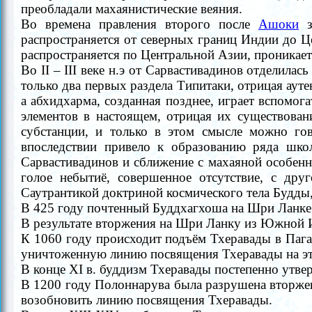
преобладали махаянистические веяния.
Во времена
правления второго после
Ашоки
з
распространяется от северных границ Индии до 
распространяется по Центральной Азии,
проникает
Во II
–
III веке н.э от
Сарвастивадинов отделилась
только два первых раздела Типитаки, отрицая аут
а абхидхарма, созданная позднее, играет вспомо
элементов в настоящем, отрицая их существов
субстанции, и только в этом смысле можно гов
впоследствии привело к образованию ряда шко
Сарвастивадинов
и сближение с махаяной
особен
голое небытиё, совершенное отсутствие, с др
Саутрантикой доктриной космического тела Будды
В 425 году почтенный Буддхагхоша на Шpи Ланке 
В результате вторжения на
Шpи Ланку
из Южной Ин
К
1060 году
происходит подъём Тхеравады в Пага
уничтоженную линию посвящения Тхеравады на эт
В конце XI в.
буддизм Тхеравады постепенно утве
В
1200 году Полоннаpува была pазpушена вторже
возобновить линию посвящения Тхеравады.