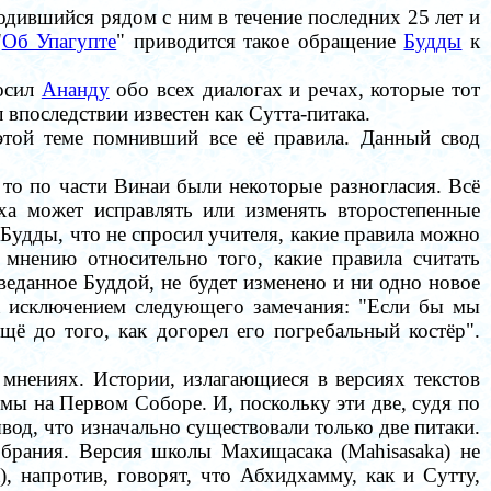
одившийся рядом с ним в течение последних 25 лет и
"
Об Упагупте
" приводится такое обращение
Будды
к
осил
Ананду
обо всех диалогах и речах, которые тот
 впоследствии известен как Сутта-питака.
этой теме
помнивший все её правила
. Данный свод
о по части Винаи были некоторые разногласия. Всё
гха может исправлять или изменять второстепенные
 Будды, что не спросил учителя, какие правила можно
мнению относительно того, какие правила считать
веданное Буддой, не будет изменено и ни одно новое
за исключением следующего замечания:
"Если бы мы
ё до того, как догорел его погребальный костёр".
 мнениях. Истории, излагающиеся в версиях текстов
мы на Первом Соборе. И, поскольку эти две, судя по
вод, что изначально существовали только две питаки.
брания. Версия школы Махищасака (Mahisasaka) не
), напротив, говорят, что Абхидхамму, как и Сутту,