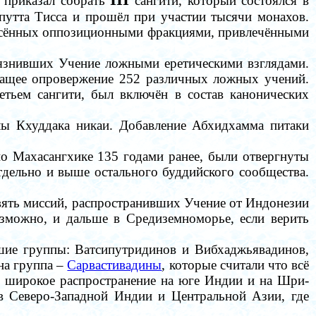
приказал собрать
сангити
,
который состоялся в
путта Тисса и прошёл при участии тысячи монахов.
несённых оппозиционными фракциями, привлечёнными
грязнивших Учение ложными еретическими взглядами.
жащее опровержение 252 различных ложных учений.
ретьем
сангити
, был включён в состав канонических
елы Кхуддака никаи. Добавление
Абхидхамма питаки
но Махасангхике 135 годами ранее, были отвергнуты
тдельно и выше остального буддийского сообщества.
вять миссий, распространивших Учение от Индонезии
возможно, и дальше в Средиземноморье, если верить
ьшие группы:
Ватсипутридинов и
Вибхаджьявадин
ов
,
на группа
–
Сарвастивадины
, которые считали что всё
 широкое распространение на юге Индии и на Шри-
 в Северо-Западной Индии и Центральной Азии, где