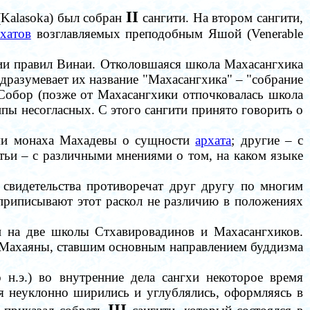
I
I
(Kalasoka) был
собран
сангити. На втором
сангити
,
хатов
возглавляемых преподобным
Яш
ой (Venerable
нии правил Винаи. Отколовшаяся школа Махасангхика
дразумевает их название "Махасангхика" – "собрание
 Собор (позже от
Махасангхики
отпочковалась
школа
ппы несогласных. С этого
сангити
принято говорить о
ами монаха Махадевы о сущности
архата
; другие
–
с
етьи
–
с различными мнениями о том, на каком языке
 свидетельства противоречат друг другу по многим
риписывают этот раскол не различию в положениях
и
на две школы Стхавировадинов и Махасангхиков.
 Махаяны, ставшим основным направлением
буддизма
 н.э.)
во внутренние дела сангхи некоторое время
ия неуклонно ширились и углублялись, оформляясь в
I
I
I