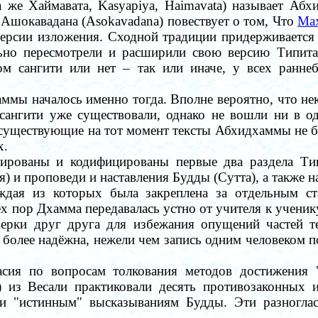
 же Хаймавата, Kasyapiya, Haimavata) называет Абх
 Ашокавадана (Asokavadana) повествует о том, Что
Мах
е версии изложения. Сходной традиции придерживаетс
ьно пересмотрели и расширили свою версию Типита
вом
сангити
или нет – так или иначе, у всех раннеб
мы началось именно тогда. Вполне вероятно, что нек
сангити
уже существовали, однако не вошли ни в од
существующие на тот момент тексты Абхидхаммы не б
х.
ированы и кодифицированы первые два раздела Ти
) и проповеди и наставления Будды (Сутта), а также
ждая из которых была закреплена за отдельным с
ех пор Дхамма передавалась устно от учителя к ученик
верки друг друга для избежания опущений частей т
и более надёжна, нежели чем запись одним человеком 
ласия по вопросам толкования методов достижения 
i) из Весали практиковали десять противозаконных
ции "истинным" высказываниям Будды. Эти
разногла