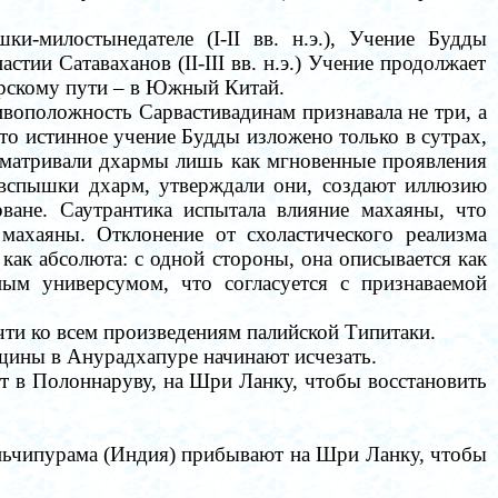
ки-милостынедателе
(I-II вв. н.э.), Учение
Будды
настии Сатаваханов
(I
I
-II
I
вв. н.э.)
Учение продолжает
орскому пути
–
в Южный Китай.
тивоположность
Сарвастивадинам
признавала не три, а
что истинное учение Будды изложено только в сутрах,
ссматривали дхармы лишь как мгновенные проявления
 вспышки дхарм, утверждали они, создают иллюзию
ване. Саутрантика испытала влияние махаяны, что
махаяны. Отклонение от схоластического реализма
как абсолюта: с одной стороны, она описывается как
ым универсумом, что согласуется с признаваемой
ти ко всем произведениям палийской Типитаки.
ины в Ануpадхапуpе начинают исчезать.
т в Полоннаpуву, на Шpи Ланку, чтобы восстановить
ньчипуpама (Индия) прибывают на Шpи Ланку, чтобы