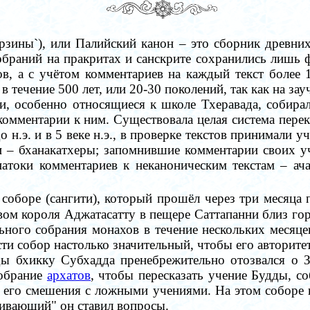
 `корзины`), или Палийский канон – это сборник древ
обраний на пракритах и санскрите сохранились лишь
ов, а с учётом комментариев на каждый текст более
течение 500 лет, или 20-30 поколений, так как на за
и, особенно относящиеся к школе Тхеравада, собирал
 комментарии к ним. Существовала целая система пер
о н.э. и в 5 веке н.э., в проверке текстов принимали
ки
–
бханакатхеры; запомнившие комментарии своих 
натоки комментариев к неканоническим текстам
–
ача
соборе (сангити), который прошёл
через три месяца
вом короля Аджатасатту в пещере Саттапанни близ го
ьного собрания монахов в течение нескольких месяце
и собор настолько значительный, чтобы его авторитет
ды бхикку Субхадда пренебрежительно отозвался о 
собрание
архатов
, чтобы пересказать учение Будды, с
е его смешения с ложными учениями. На этом соборе 
ивающий" он ставил вопросы.