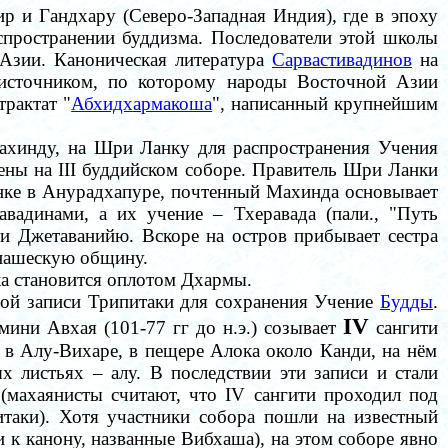
р и Гандхару (Северо-Западная Индия), где в эпоху
спространении буддизма. Последователи этой школы
Азии. Каноническая литература
Сарвастивадинов
на
воисточником, по которому народы Восточной Азии
трактат
"
Абхидхармакоша
",
написанный крупнейшим
ахинду, на Шpи Ланку для распространения Учения
ены на I
I
I
буддийском соборе. Правитель Шpи Ланки
анке в Ануpадхапуpе, почтенный Махинда основывает
авадинами, а их учение
–
Тхеравада (пали., "Путь
 и Джетаванийю.
Вскоре на остров
прибывает
сестра
онашескую общину.
ка
становится оплотом Дхармы.
ой записи Трипитаки для сохранения
Учение
Будды
.
I
V
мини Авхая (101-77 гг до н.э.) созывает
сангити
в Алу-Вихаре, в пещере Алока около Канди,
на нём
ых листьях
–
алу.
В последствии эти записи и стали
(махаянисты считают, что IV сангити проходил под
таки). Х
отя участники собора пошли на известный
 к канону, названные Вибхаша), на этом соборе явно