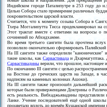
новые школы и направления.
Для прекращения р
Индийском городе Паталипутре в 253 году до н.
Целью Собора стало примирение различных будд
покровительством царской власти.
Считается, что к моменту созыва Собора в Санг
Тхера
Моггалипутта Тисса продекламировал на с
Этот трактат вместе с
ответами на вопросы о 
сочинений по Абхидхамме.
Во время третьего
сангити
была прочтена вслух
позволило
окончательно сформировать Палийский
На I
I
I с
ангити
также определили "канонические" и
такие школы, как
Сарвастивада
и Дхармагуптака. 
Сарвастивадины
верили, что прошлое, настоящее 
По окончанию
I
I
I
с
ангити
с целью распространения
на Востоке до греческих царств на Западе, в ча
надписям на каменных колоннах Ашоки).
На
I
I
I
сангити
также пpоизошёл дальнейший раск
которые были приверженцами Доктрины о Различия
есть реальность
.
Вибхаджьявадин
ы
представляли
Ланке.
Учение
последователей ещё одной школ
процветало вплоть до времён Кушанской империи