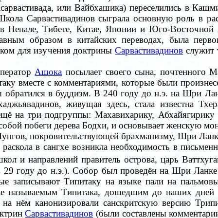
сарвастивада, или Вайбхашика) переселились в Кашми
 Школа Сарвастивадинов сыграла основную роль в ра
в Непале, Тибете, Китае, Японии и Юго-Восточной 
главным образом в китайских переводах, была пер
иком для изучения доктрины
Сарвастивадинов
служит 
мпеpатоp
Ашока
посылает своего сына, почтенного М
аку вместе с комментариями, которые были произнес
 обратился в буддизм. В 240 году до н.э. на Шpи Л
хаджьявадин
ов, живущая здесь, стала известна
Тхер
ещё на три подгруппы: Махавихарику, Абхайягирику
 собой побеги дерева Бодхи, и основывает женскую м
Шунгов, покровительствующей брахманизму,
Шpи Лан
 раскола в
сангхе
возникла необходимость в письменн
школ и направлений
правитель острова, царь Ваттхуга
в 29 году до
н.э.
).
Собор
был проведён на
Шри Ланке
ые записывают Типитаку на языке пали на пальмов
кже называемым Типитака, дошедшим до наших дней
 и на нём канонизировали санскритскую версию
Трипи
октрин
Сарвастивадинов
(были составлены комментарии