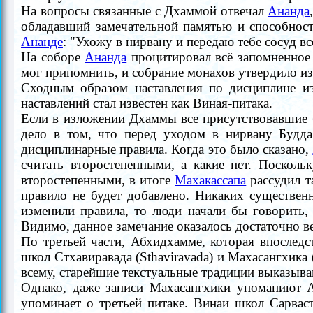
На
вопросы
связанные с
Дхаммой отвечал
Ананда
обладавший замечательной памятью и способност
Ананде
: "
Ухожу в нирвану и передаю тебе сосуд вс
На соборе
Ананда
процитировал всё запомненное
мог припомнить, и собрание монахов утвердило 
Сходным образом наставления по дисциплине 
наставлений стал известен как Виная-питака.
Если в изложении Дхаммы все присутствовавшие 
дело в том, что перед уходом в нирвану Будд
дисциплинарные правила.
Когда это было сказано,
считать второстепенными, а какие нет.
Поскольку
второстепенными, в итоге
Махакассапа
рассудил т
правило не будет добавлено. Никаких существен
изменили правила, то люди начали бы говорить
Видимо, данное замечание оказалось достаточно 
По третьей части, Абхидхамме, которая впоследс
школ Стхавиравада (Sthaviravada) и Махасангхика
всему, старейшие текстуальные традиции выказываю
Однако, даже записи Махасангхики упоманиют А
упоминает о третьей питаке. Винаи школ Сарвасти