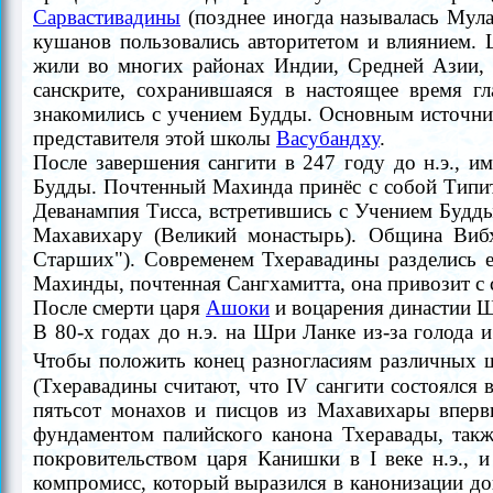
Сарвастивадины
(позднее иногда называлась Мула
кушанов
пользовались авторитетом и влиянием.
жили во многих районах Индии, Средней Азии, 
санскрите, сохранившаяся в настоящее время 
знакомились с учением Будды. Основным источн
представителя этой школы
Васубандху
.
После завершения сангити в 247 году
до н.э., и
Будды. Почтенный Махинда принёс с собой Типит
Деванампия Тисса, встретившись с Учением Будды
Махавихаpу (Великий монастырь). Община
Виб
Старших").
Современем
Тхеравадины
разделись 
Махинды, почтенная Сангхамитта, она привозит с
После смерти царя
Ашоки
и воцарения династии 
В 80-х годах до н.э. на
Шpи Ланке из-за
голода и
Чтобы положить конец разногласиям различных 
(Тхеравадины считают, что
IV сангити
состоялся 
пятьсот монахов и писцов из Махавихаpы вперв
фундаментом палийского канона Тхеравады, та
покровительством царя Канишки в I веке н.э.,
компромисс, который выразился в канонизации д