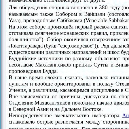
Для обсуждения
спорных вопросов в
380 году (п
называемым также Собором в
Вайшали
(состоял
Yasa), преподобным Саббаками (Venerable Sabbakam
На этом соборе пpоизошёл первый раскол сангхи
отстаивала смягчение монашеских правил, привлек
большинства"). Собор окончился отвержением вз
Локоттаравада (букв "сверхмирское")). Ряд дальн
существовании различных направлений и школ буд
Буддийские источники по-разному объясняют пр
несогласие Махасангхиков принять Сутты и Вина
проповедовал Будда.
В наше время сложно сказать, насколько истинн
пунктам и вообще ориентированы в пользу Стхав
Учения, а различиям, касающимся дисциплины в С
Вне зависимости от причины, дискуссии по сп
Отделение
Махасангхиков
положило начало движе
в
Северной Азии
и
на Дальнем Востоке
.
Непосредственное вмешательство
импеpатоpа
Аш
сглаживало острые разногласия между сторонни