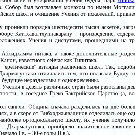
азногласий и
унификации учения
будды, царь
Ашока
э. Собор был возглавлен монахом по имени Моггали
ийских школ и очищение Учения от искажений, прив
ху проникли порядка шестидесяти тысяч аскетов, за
оборе Каттхаваттхуппакарану
– произведение, содер
положениях Учения и диспутами, прошедшими на т
 Абхидхамма питака, а также дополнительные разд
 Канон
, известного сейчас как
Типитака
.
 "еретические" взгляды различных школ. Так, подоб
Дхармагуптаки отличались тем, что полагали Будду о
и будущее неразделимы и одновременны.
 Учения в девять различных стран были разосланы де
стности, в соседнее Греко-Бактрийское Царство (а, 
ол сангхи.
Община сначала
разделилась на две бол
х, а в скоре
от
Вибхаджьявадин
ов
отделилась ещё од
наиболее ортодоксальную школу, их
учение получило
ы
–
Дхармагуптака, приобрело значительное влияние
(начало I в.
–
30-е годы II в.)
.