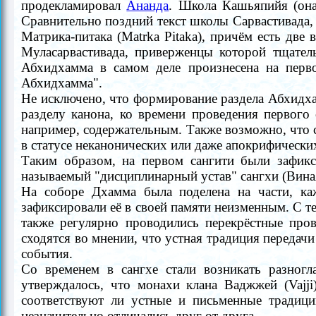
продекламировал
Ананда
. Школа Кашьяпийя (она
Сравнительно поздний текст школы Сарвастивада,
Матрика-питака (Matrka Pitaka), причём есть дв
Муласарвастивада, приверженцы которой тщател
Абхидхамма в самом деле произнесена на пер
Абхидхамма".
Не исключено, что формирование раздела Абхидхам
разделу канона, ко времени проведения первого
например, содержательным. Также возможно, что 
в статусе неканонических или даже апокрифически
Таким образом, на первом
сангити
были зафикс
называемый "дисциплинарный устав" сангхи (Виная
На соборе Дхамма была поделена на части, ка
зафиксировали её в своей памяти
неизменным
. С т
также регулярно проводились перекрёстные про
сходятся во мнении, что устная традиция передач
события.
Со временем
в сангхе стали возникать разног
утверждалось, что монахи клана Ваджжей (Vajj
соответствуют ли устные и письменные тради
незначительно отличались друг от друга.