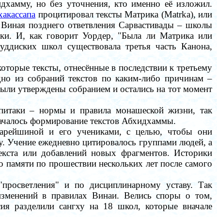
идхамму, но без уточнения, кто именно её изложил.
акассапа
процитировал тексты Матрика (Matrka), или
я Виная позднего ответвления Сарвастивады – школы
ки. И, как говорит Уордер, "Была ли Матрика или
уддиских школ существовала третья часть Канона,
оторые тексты, отнесённые в последствии к третьему
но из собраний текстов по каким-либо причинам –
ыли утверждены собранием и остались на тот момент
питаки – нормы и правила монашеской жизни, так
 началось формирование текстов Абхидхаммы.
тарейшиной и его учениками, с целью, чтобы они
у.
Учение ежедневно цитировалось группами людей, а
екста или добавлений новых фрагментов.
Историки
по памяти по прошествии нескольких лет после самого
"просветления" и по дисциплинарному уставу. Так
 изменений
в
правилах Винаи.
Велись споры о том,
сия
разделили
сангху
на 18 школ, которые вначале