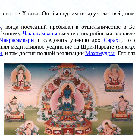
 в конце X века. Он был одним из двух сыновей, пом
у
, когда последний пребывал в отшельничестве в Б
абхишеку
Чакрасамвары
вместе с подробными наставлен
Чакрасамвары
и следовать учению дох
Сарахи
, то
инял медитативное уединение на Шри-Парвате (
санскр
и
, и там достиг полной реализации
Махамудры
. Его г