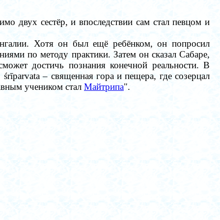
имо двух сестёр, и впоследствии сам стал певцом и
енгалии. Хотя он был ещё ребёнком, он попросил
иями по методу практики. Затем он сказал Сабаре,
 сможет достичь познания конечной реальности. В
.
śrīparvata – священная гора и пещера, где созерцал
лавным учеником стал
Майтрипа
".