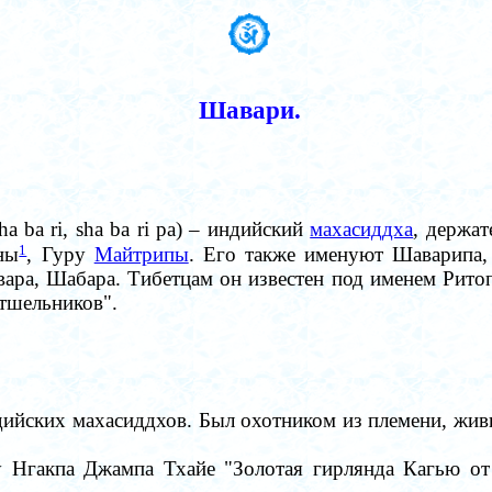
Шавари
.
ha ba ri, sha ba ri pa) – индийский
махасиддха
, держа
1
ны
, Гуру
Майтрипы
. Его также именуют Шаварипа
вара, Шабара. Тибетцам он известен под именем Ритоп
Отшельников".
ийских махасиддхов. Был охотником из племени, жив
ту Нгакпа Джампа Тхайе "Золотая гирлянда Кагью 