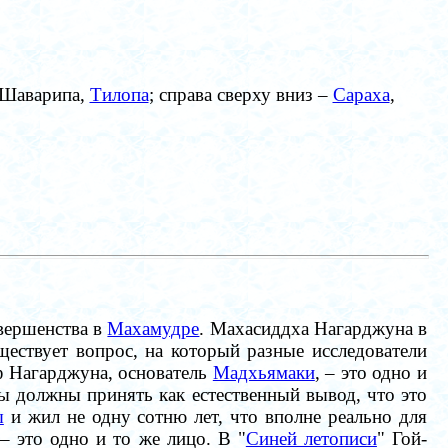
, Шаварипа,
Тилопа
; справа сверху вниз –
Сараха
,
овершенства в
Махамудре
. Махасиддха Нагарджуна в
ществует вопрос, на который разные исследователи
ф Нагарджуна, основатель
Мадхьямаки
, – это одно и
ы должны принять как естественный вывод, что это
ы
и жил не одну сотню лет, что вполне реально для
 это одно и то же лицо. В "
Синей летописи
" Гой-