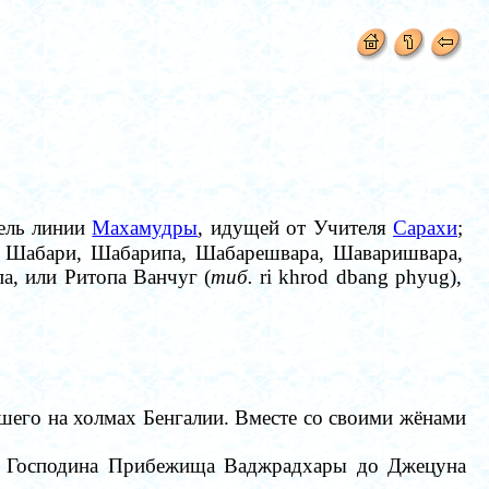
тель линии
Махамудры
, идущей от Учителя
Сарахи
;
, Шабари, Шабарипа, Шабарешвара,
Шаваришвара,
а, или Ритопа Ванчуг (
тиб.
ri khrod dbang phyug),
шего на холмах Бенгалии. Вместе со своими жёнами
от Господина Прибежища Ваджрадхары до Джецуна