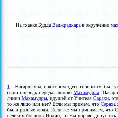
На тханке Будда
Ваджрадхара
в окружении
мах
1
– Нагарджуна, о котором здесь говорится, был 
свою очередь передал линию
Махамудры
Шаварип
линии
Махамудры
, идущей от Учителя
Сарахи
, о
то же лицо или нет? Если мы примем, что
Сараха
были разные люди. Если же мы принимаем, что
С
великих йогинов Индии, то мы вправе допустить,