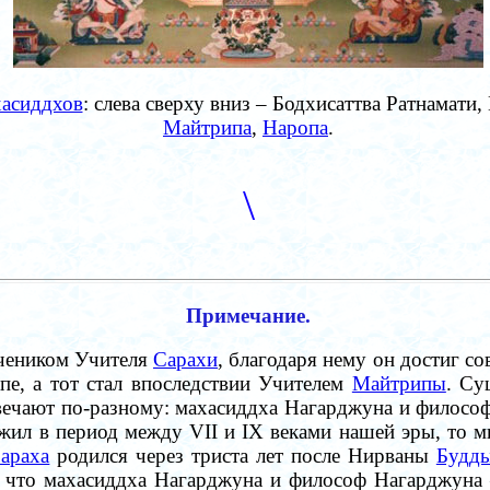
асиддхов
: слева сверху вниз – Бодхисаттва Ратнамати
Майтрипа
,
Наропа
.
\
Примечание.
учеником Учителя
Сарахи
, благодаря нему он достиг с
е, а тот стал впоследствии Учителем
Майтрипы
. Су
твечают по-разному: махасиддха Нагарджуна и филосо
жил в период между VII и IX веками нашей эры, то м
араха
родился через триста лет после Нирваны
Будд
 что махасиддха Нагарджуна и философ Нагарджуна –