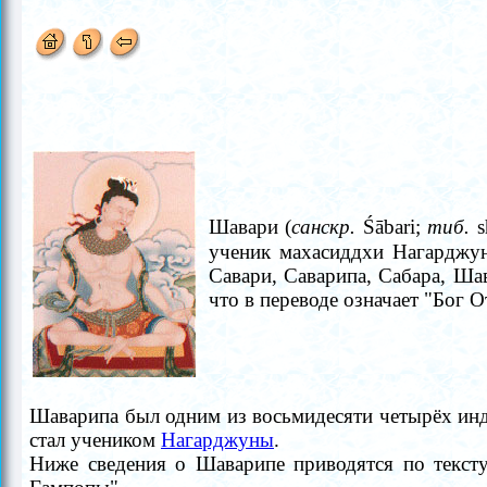
Шавари (
санскр.
Śābari;
тиб.
s
ученик махасиддхи Н
агарджу
Савари, Саварипа, Сабара, Ша
что в переводе означает "Бог 
Шаварипа был одним из восьмидесяти четырёх инд
стал учеником
Нагарджуны
.
Ниже сведения о Шаварипе приводятся по текс