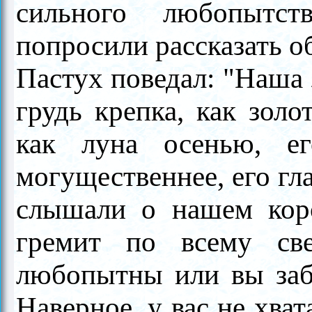
сильного любопытст
попросили рассказать об
Пастух поведал: "Наша 
грудь крепка, как золо
как луна осенью, е
могущественнее, его гл
слышали о нашем кор
гремит по всему св
любопытны или вы заб
Наверное, у вас не хва