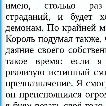
имею, столько раз 
страданий, и будет 
демонам. По крайней ме
Король подумал также, 
даяние своего собствен
такое время: если я
реализую истинный смы
предназначение. Я смог
он преисполнился огро
я буду резать своё тело