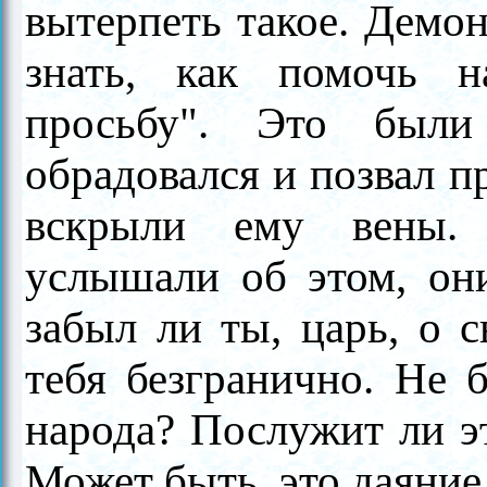
вытерпеть такое. Демон
знать, как помочь н
просьбу". Это были
обрадовался и позвал п
вскрыли ему вены. 
услышали об этом, они
забыл ли ты, царь, о 
тебя безгранично. Не б
народа? Послужит ли эт
Может быть, это даяние