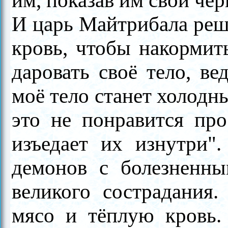
им, показав им свой чёр
И царь Майтрибала реши
кровь, чтобы накормит
даровать своё тело, ве
моё тело станет холодн
это не понравится пр
изъедает их изнутри"
демонов с болезненны
великого сострадания.
мясо и тёплую кровь. 