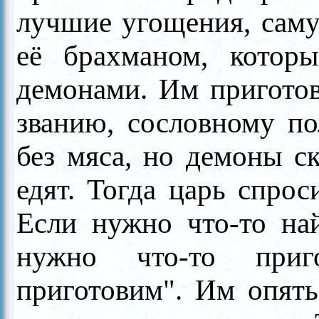
лучшие угощения, сам
её брахманом, котор
демонами. Им пригото
званию, сословному п
без мяса, но демоны ск
едят. Тогда царь спро
Если нужно что-то най
нужно что-то приг
приготовим". Им опят