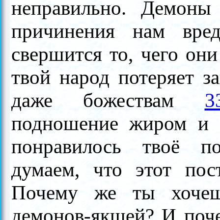
неправильно. Демоны
причинения нам вред
свершится то, чего они
твой народ потеряет з
даже божествам
3
подношение жиром и 
понравилось твоё п
думаем, что этот пос
Почему же ты хочеш
демонов-якшей? И поч