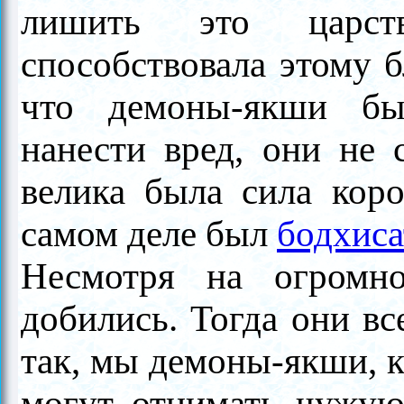
лишить это царст
способствовала этому б
что демоны-якши бы
нанести вред, они не 
велика была сила кор
самом деле был
бодхиса
Несмотря на огромн
добились. Тогда они вс
так, мы демоны-якши, 
могут отнимать чужую