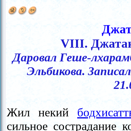
Джат
VIII. Джата
Даровал Геше-лхарамб
Эльбикова. Записа
21.
Жил некий
бодхисатт
сильное сострадание 