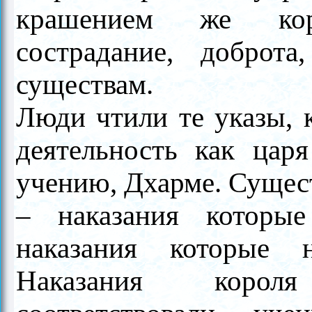
крашением же ко
сострадание, добро
существам.
Люди чтили те указы, к
деятельность как царя
учению, Дхарме. Сущес
–
наказания
которые 
наказания
которые не
Наказания корол