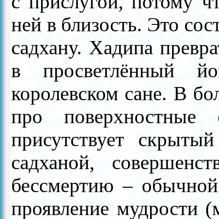
с прислугой, потому чт
ней в близость. Это со
садхану. Хадипа превр
в просветлённый йо
королевском сане. В б
про поверхностные 
присутствует скрытый
садханой, совершенс
бессмертию – обычной 
проявление мудрости (м