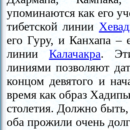
упоминаются как его уч
тибетской линии
Хева
его Гуру, и Канхапа – 
линии
Калачакра
. Эт
линиями позволяют да
концом девятого и нача
время как образ Хадипы
столетия. Должно быть
оба прожили очень долг