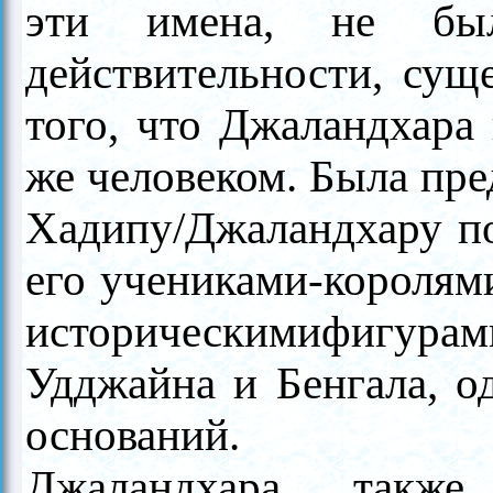
эти имена, не бы
действительности, сущ
того, что Джаландхара
же человеком. Была пре
Хадипу/Джаландхару по
его учениками-королями
историческимифигур
Удджайна и Бенгала, од
оснований.
Джаландхара такж