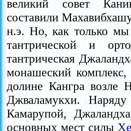
великий совет Кани
составили Махавибхашу
н.э. Но, как только м
тантрической и орт
тантрическая Джаландха
монашеский комплекс, 
долине Кангра возле На
Джваламукхи. Наряду
Камарупой, Джаландх
основных мест силы
Хе