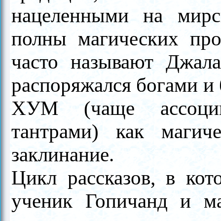
нацеленными на мирс
полны магических про
часто называют Джала
распоряжался богами и 
ХУМ (чаще ассоции
тантрами) как магич
заклинание.
Цикл рассказов, в кот
ученик Гопичанд и ма