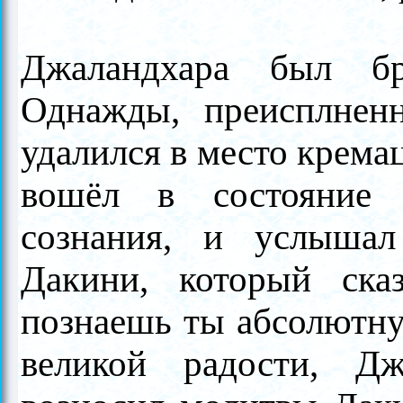
Джаландхара был бр
Однажды, преисплнен
удалился в место крема
вошёл в состояние 
сознания, и услыша
Дакини, который ска
познаешь ты абсолютн
великой радости, Д