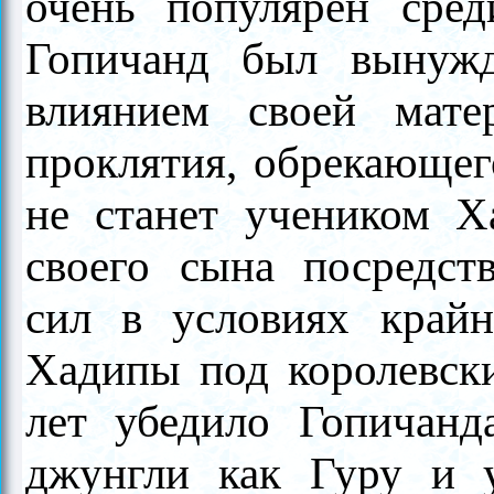
очень популярен сред
Гопичанд был вынужд
влиянием своей матер
проклятия, обрекающего
не станет учеником Х
своего сына посредст
сил в условиях крайн
Хадипы под королевски
лет убедило Гопичанда
джунгли как Гуру и у