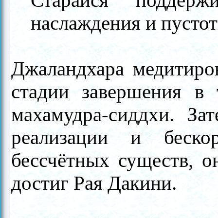
Старайся поддерж
наслаждения и пустот
Джаландхара медитиров
стадии завершения в 
махамудра-сиддхи. За
реализации и беско
бессчётных существ, о
достиг Рая Дакини.