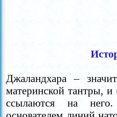
Исто
Джаландхара – значи
материнской тантры, и 
ссылаются на него
основателем линий нато