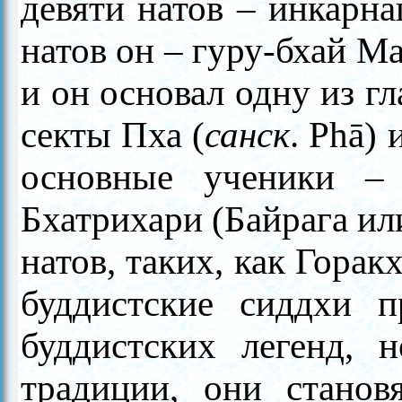
девяти натов
–
инкарнац
натов он
–
гуру-бхай Ма
и он основал одну из г
секты Пха (
санск
.
Phā) 
основные ученики
–
Бхатрихари (Байрага ил
натов, таких, как Гора
буддистские сиддхи п
буддистских легенд, 
традиции, они становя