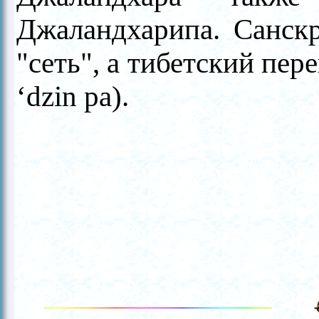
Джаландхарипа. Санск
"сеть", а тибетский пер
‘dzin pa).