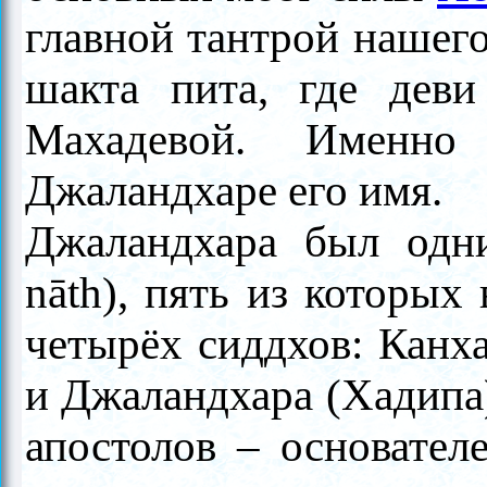
главной тантрой нашег
шакта пита, где дев
Махадевой. Именн
Джаландхаре его имя.
Джаландхара был одн
nāth), пять из которых
четырёх сиддхов: Канх
и Джаландхара (Хадипа)
апостолов
–
основателе