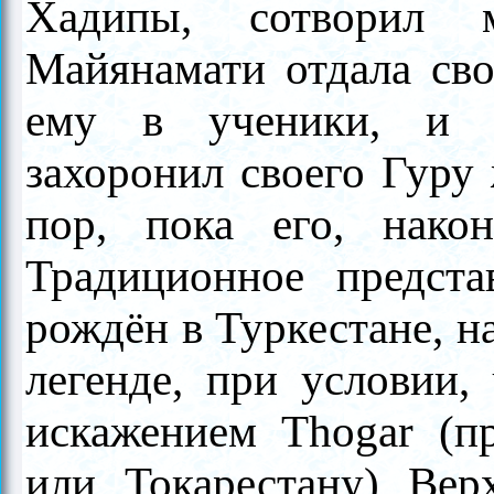
Хадипы, сотворил 
Майянамати отдала сво
ему в ученики, и э
захоронил своего Гуру 
пор, пока его, нако
Традиционное предст
рождён в Туркестане, н
легенде, при условии, 
искажением Thogar (п
или Токарестану) Вер