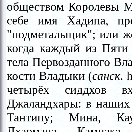
обществом Королевы Ма
себе имя Хадипа, п
"подметальщик"; или же
когда каждый из Пяти
тела Первозданного Вл
кости Владыки (
санск
.
четырёх сиддхов в
Джаландхары: в наших 
Тантипу; Мина, Кау
Дхармапа, Кампака