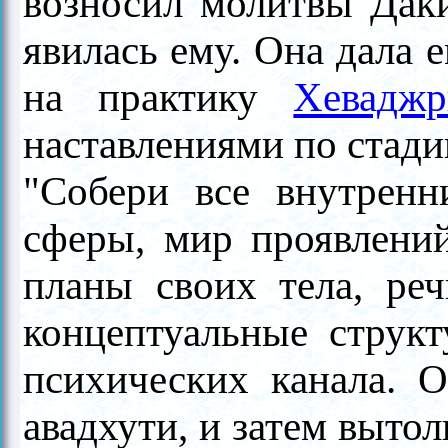
возносил молитвы Даки
явилась ему. Она дала 
на практику
Хевадж
наставлениями по стади
"Собери все внутренн
сферы, мир проявлений
планы своих тела, реч
концептуальные структ
психических канала. 
авадхути, и затем выто