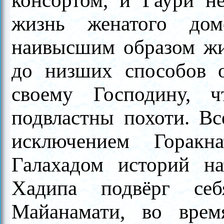
консортом, и Гаури н
жизнь женатого домо
наивысшим образом жиз
до низших способов о
своему Господину, 
подвластны похоти. Вс
исключением Горакн
Галахадом историй на
Хадипа подвёрг себ
Майанамати, во врем