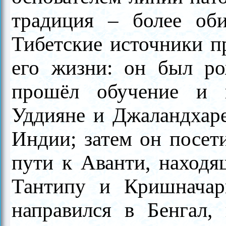
традиция – более оби
Тибетские источники п
его жизни: он был р
прошёл обучение и 
Уддияне и Джаландхаре
Индии; затем он посети
пути к Аванти, находя
Тантипу и Кришначар
направился в Бенгал,