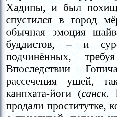
Хадипы, и был похи
спустился в город мё
обычная эмоция шайва
буддистов, – и су
подчинённых, требу
Впоследствии Гопич
рассечения ушей, т
канпхата-йоги (
санск
.
продали проститутке, к