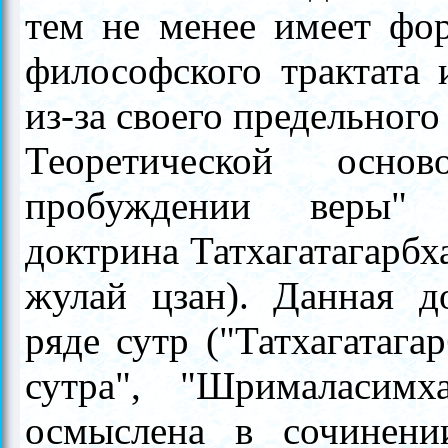
тем не менее имеет фор
философского трактата 
из-за своего предельного
Теоретической осно
пробуждении веры" я
доктрина Татхагатагарбх
жулай цзан). Данная д
ряде сутр ("Татхагатага
сутра", "Шрималасимх
осмыслена в сочинении