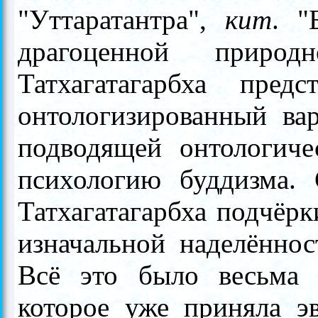
"Уттаратантра",
кит
. "
драгоценной природ
Татхагатагарбха пред
онтологизированный ва
подводящей онтологич
психологию буддизма. 
Татхагатагарбха подчёрк
изначальной наделённос
Всё это было весьма 
которое уже приняла э