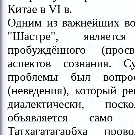
Китае в VI в.
Одним из важнейших во
"Шастре", являетс
пробуждённого (прос
аспектов сознания. С
проблемы был вопро
(неведения), который р
диалектически, пос
объявляется само с
Татхагатагарбха прово