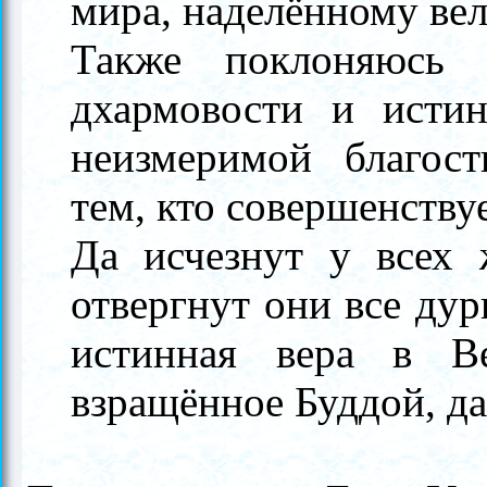
мира, наделённому ве
Также поклоняюсь 
дхармовости и истин
неизмеримой благост
тем, кто совершенствуе
Да исчезнут у всех 
отвергнут они все дур
истинная вера в B
взращённое Буддой, да