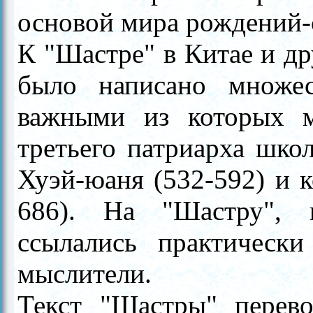
основой мира рождений-
К "Шастре" в Китае и д
было написано множес
важными из которых м
третьего патриарха шко
Хуэй-юаня (532-592) и 
686). На "Шастру", 
ссылались практически
мыслители.
Текст "Шастры" перево