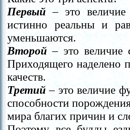
Первый
–
это величие 
истинно реальны и рав
уменьшаются.
Второй
–
это величие 
Приходящего наделено п
качеств.
Третий
–
это величие фу
способности порождения
мира благих причин и сл
Поэтому все будды езд