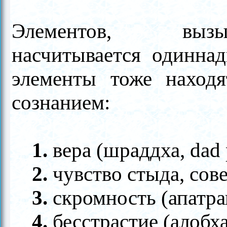
Элементов, вызы
насчитывается одиннад
элементы тоже находя
сознанием:
1.
вера (шраддха, dad 
2.
чувство стыда, совес
3.
скромность (апатрап
4.
бесстрастие (алобха