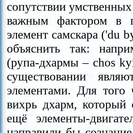
сопутствии умственных
важным фактором в п
элемент самскара ('du 
объяснить так: напри
(рупа-дхармы
–
chos ky
существовании явля
элементами. Для того
вихрь дхарм, который 
ещё элементы-двигат
направили бы сознание