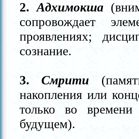
2.
Адхимокша
(вни
сопровождает эл
проявлениях; дисци
сознание.
3.
Смрити
(памя
накопления или конц
только во времени
будущем).