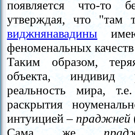
появляется что-то б
утверждая, что "там 
виджнянавадины
имею
феноменальных качеств 
Таким образом, тер
объекта, индивид р
реальность мира, т.
раскрытия ноуменальн
интуицией
–
праджней
Сама же
прад