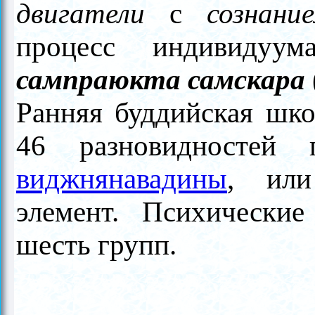
двигатели
с
сознани
процесс индивидуум
сампраюкта самскара
Ранняя буддийская шк
46 разновидностей 
виджнянавадины
, и
элемент. Психически
шесть групп.