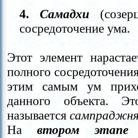
4.
Самадхи
(созер
сосредоточение ума.
Этот элемент нараста
полного сосредоточения
этим самым ум прих
данного объекта. 
называется
сампраджня
На
втором этапе
н