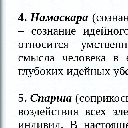
4.
Намаскара
(созна
–
сознание идейного
относится умствен
смысла человека в 
глубоких идейных уб
5.
Спарша
(соприкос
воздействия всех эл
индивид. В настоящ