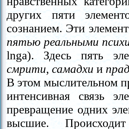
нравственных категори
других пяти элемент
сознанием. Эти элемен
пятью реальными псих
lnga). Здесь пять эл
смрити
,
самадхи
и
пра
В этом мыслительном пр
интенсивная связь эл
превращение одних элем
высшие. Происходит