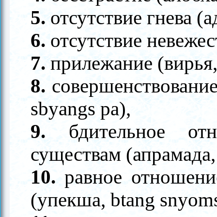
5.
отсутствие гнева (ад
6.
отсутствие невежест
7.
прилежание (вирья, b
8.
совершенствование 
sbyangs pa),
9.
бдительное от
существам (апрамада, 
10.
равное отношени
(упекша, btang snyoms