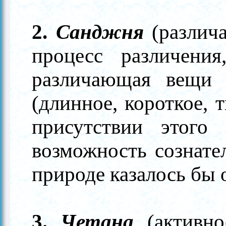
2.
Санджня
(различ
процесс различени
различающая вещи 
(длинное, короткое, т
присутствии этого
возможность сознател
природе казалось бы
3.
Четана
(активно