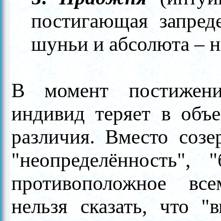
постигающая запреде
шуньи и абсолюта
–
н
В момент постиже
индивид теряет в объ
различия. Вместо созе
"неопределённость", 
противоположное вс
нельзя сказать, что "