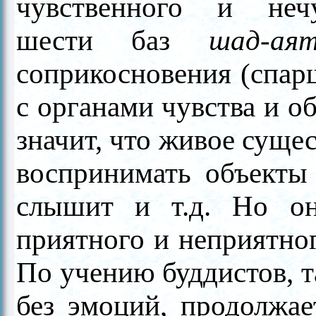
чувственного и нечу
шести баз
шад-ая
соприкосновения (спарш
с органами чувства и о
значит, что живое суще
воспринимать объекты о
слышит и т.д. Но он
приятного и неприятно
По учению буддистов, та
без эмоций, продолжае