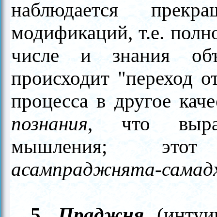
наблюдается прекр
модификаций, т.е. полн
числе и знания объ
происходит "переход от
процесса в другое кач
познания
, что выра
мышления; этот
асампраджнята-самад
5.
Праджня
(инту