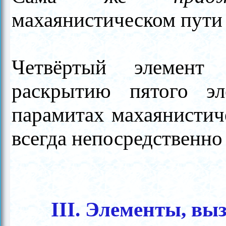
махаянистическом пути 
Четвёртый элемен
раскрытию пятого э
парамитах махаянистич
всегда непосредственн
III. Элементы, в