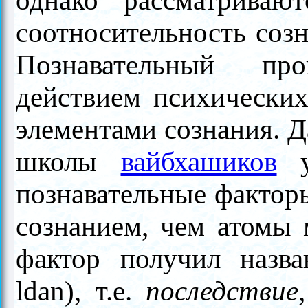
однако рассматриваю
соотносительность созн
Познавательный про
действием психических
элементами сознания. Д
школы
вайбхашиков
ут
познавательные факторы
сознанием, чем атомы 
фактор получил назв
ldan), т.е.
последствие