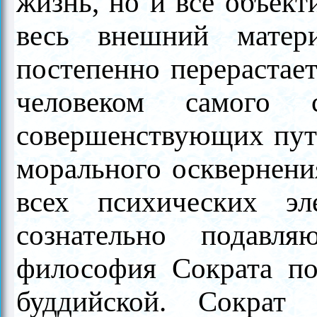
жизнь, но и всё объекти
весь внешний матер
постепенно перерастае
человеком самого 
совершенствующих путе
морального осквернен
всех психических э
сознательно подавл
философия Сократа по
буддийской. Сократ