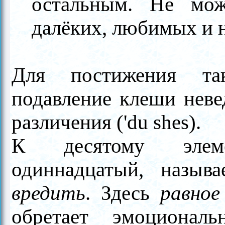
остальным. Не мож
далёких, любимых и
Для постижения так
подавление клеши невед
различения ('du shes).
К десятому элем
одиннадцатый, назы
вредить
. Здесь
равно
обретает эмоциональ