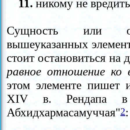
11.
никому не вредить 
Сущность или осн
вышеуказанных элемент
стоит остановиться на 
равное отношение ко
этом элементе пишет 
XIV в. Рендапа в
А
бхидхармасамуччая"
:
2