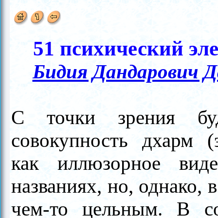
51 психический эл
Бидия Дандарович Д
С точки зрения буд
совокупность дхарм (э
как иллюзорное виде
названиях, но, однако, 
чем-то цельным. В со