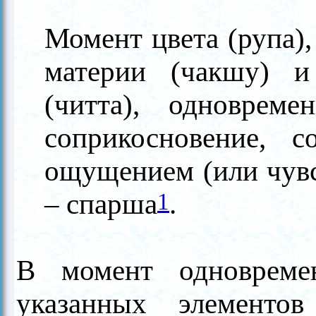
Момент цвета (рупа)
материи (чакшу) и
(читта), одноврем
соприкосновение, с
ощущением (или чув
–
с
парша
.
1
В момент одновреме
указанных элементо