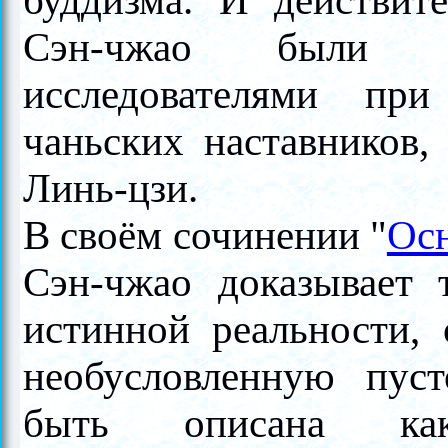
буддизма. И действит
Сэн-чжао были о
исследователями пр
чаньских наставников,
Линь-цзи.
В своём сочинении
"
Осн
Сэн-чжао
доказывает т
истинной реальности, 
необусловленную пуст
быть описана ка