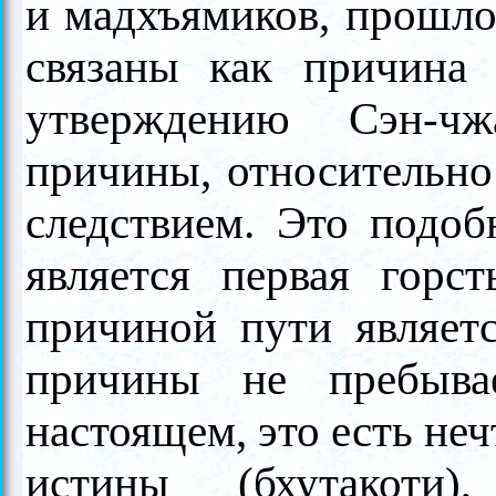
и мадхъямиков, прошло
связаны как причина 
утверждению Сэн-чж
причины, относительно 
следствием. Это подоб
является первая горс
причиной пути являет
причины не пребыв
настоящем, это есть не
истины (бхутакоти