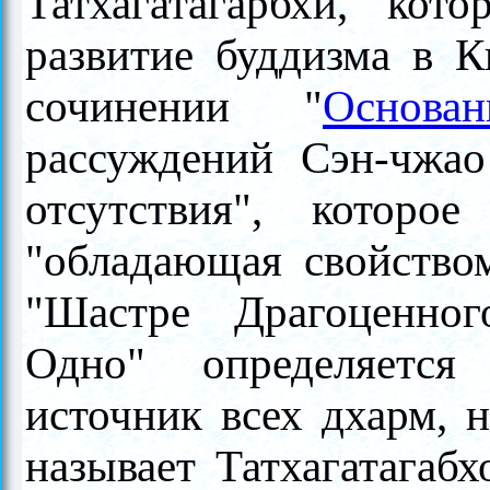
Татхагатагарбхи, кот
развитие буддизма в К
сочинении "
Основа
рассуждений Сэн-чжао
отсутствия", которо
"обладающая свойством
"Шастре Драгоценно
Одно" определяется
источник всех дхарм, 
называет Татхагатагаб