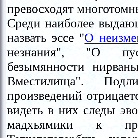
превосходят многотомн
Среди наиболее выдающ
назвать эссе "
О неизме
незнания", "О пус
безымянности нирван
Вместилища". Подл
произведений отрицает
видеть в них следы эв
мадхьямики к пр