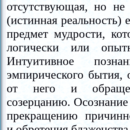
отсутствующая, но не 
(истинная реальность) 
предмет мудрости, ко
логически или опы
Интуитивное позн
эмпирического бытия, о
от него и обраще
созерцанию. Осознание 
прекращению причинно
и обретения блаженства 