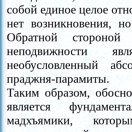
собой единое целое отн
нет возникновения, н
Обратной стороной
неподвижности яв
необусловленный абс
праджня-парамиты.
Таким образом, обосн
является фундамент
мадхъямики, котор