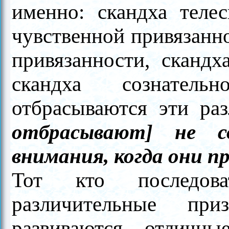
именно: скандха телес
чувственной привязанно
привязанности, скандх
скандха сознатель
отбрасываются эти ра
отбрасывают] не со
внимания, когда они п
Тот кто последова
различительные пр
развиваются отличн