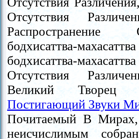
Отсутствия Различения,
Отсутствия Различени
Распространение О
бодхисаттва-махасаттва
бодхисаттва-махасат
Отсутствия Различени
Великий Творец и 
Постигающий Звуки М
Почитаемый В Мирах,
неисчислимым собран