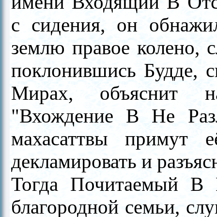
имени Входящий В Отс
с сидения, он обнажи
землю правое колено, 
поклонившись Будде, с
Мирах, объяснит н
"Вхождение В Не Разл
махасаттвы примут её
декламировать и разъясн
Тогда Почитаемый В 
благородной семьи, слу