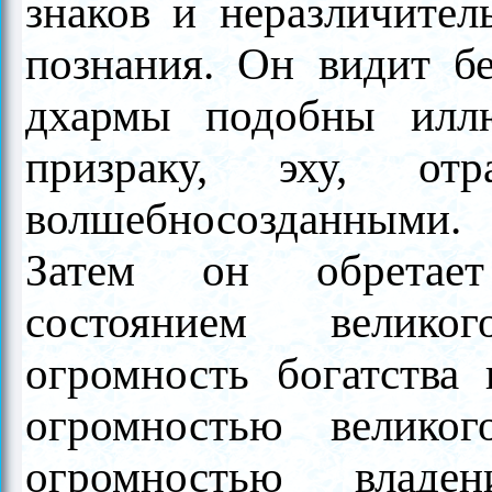
знаков и неразличител
познания. Он видит бе
дхармы подобны иллю
призраку, эху, о
волшебносозданными.
Затем он обретает
состоянием великог
огромность богатства 
огромностью велико
огромностью владен