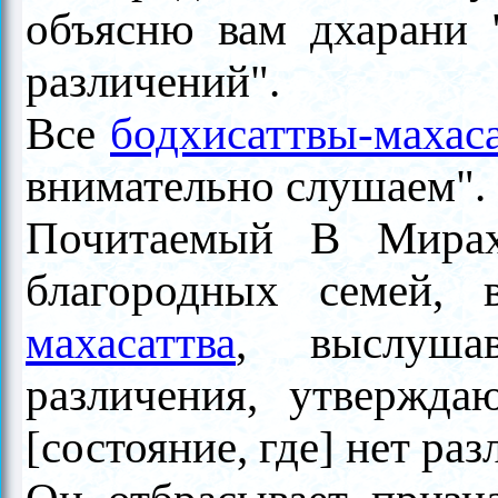
объясню вам дхарани 
различений".
Все
бодхисаттвы-махас
внимательно слушаем".
Почитаемый В Мирах
благородных семей,
махасаттва
, выслуша
различения, утвержда
[состояние, где] нет раз