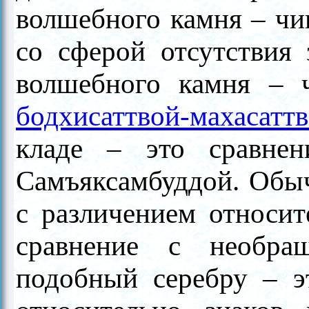
волшебного камня – чин
со сферой отсутствия
волшебного камня – ч
бодхисаттвой-махасатт
кладе – это сравнен
Самъяксамбуддой. Обыч
с различением относит
сравнение с необра
подобный серебру – э