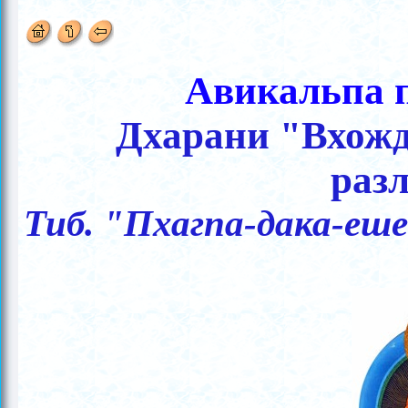
Авикальпа 
Дхарани "Вхожд
раз
Тиб. "Пхагпа-дака-еш