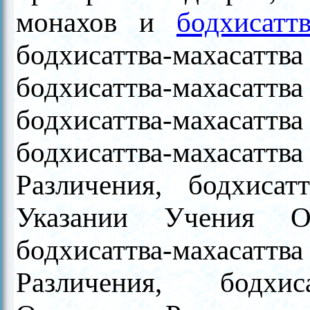
монахов и
бодхисатт
бодхисаттва-махаса
бодхисаттва-махасаттв
бодхисаттва-махасаттв
бодхисаттва-махаса
Различения, бодхисат
Указании Учения О 
бодхисаттва-махаса
Различения, бодхис