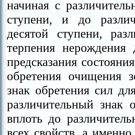
начиная с различитель
ступени, и до различ
десятой ступени, раз
терпения нерождения 
предсказания состояния
обретения очищения з
знак обретения сил д
различительный знак 
вплоть до различитель
всех свойств, а именно