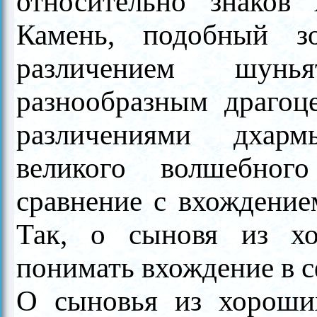
относительно знаков 
Камень, подобный з
различением шунь
разнообразным драгоц
различениями дхарм
великого волшебног
сравнение с вхождением
Так, о сыновя из х
понимать вхождение в с
О сыновья из хороши