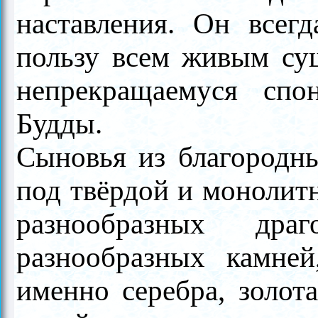
наставления. Он всег
пользу всем живым сущ
непрекращаемуся спо
Будды.
Сыновья из благородны
под твёрдой и монолит
разнообразных драг
разнообразных камне
именно серебра, золот