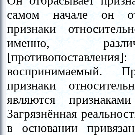
Он отбрасывает призна
самом начале он от
признаки относитель
именно, разли
[противопоставлен
воспринимаемый. П
признаки относител
являются признаками
Загрязнённая реальност
в основании привяза