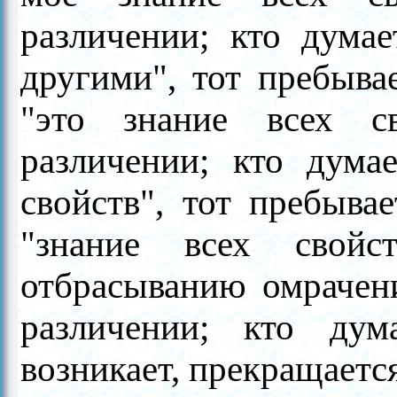
различении; кто думае
другими", тот пребывае
"это знание всех с
различении; кто думае
свойств", тот пребывае
"знание всех свойст
отбрасыванию омрачени
различении; кто дум
возникает, прекращается