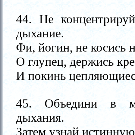
44. Не концентрируй
дыхание.
Фи, йогин, не косись н
О глупец, держись кр
И покинь цепляющиес
45. Объедини в м
дыхания.
Затем узнай истинную