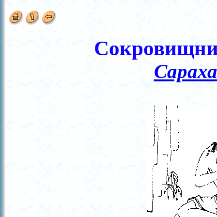
Сокровищниц
Сарах