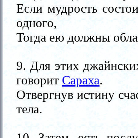
Если мудрость состо
одного,
Тогда ею должны обла
9. Для этих джайнски
говорит
Сараха
.
Отвергнув истину сча
тела.
10. Затем, есть пос