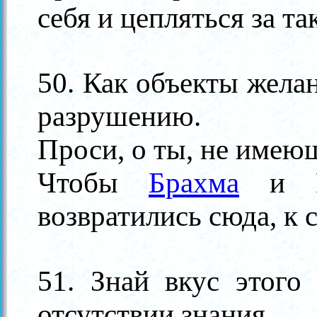
себя и цепляться за т
50. Как объекты жела
разрушению.
Проси, о ты, не имею
Чтобы
Брахма
и В
возвратились сюда, к 
51. Знай вкус этого
отсутствии знания.