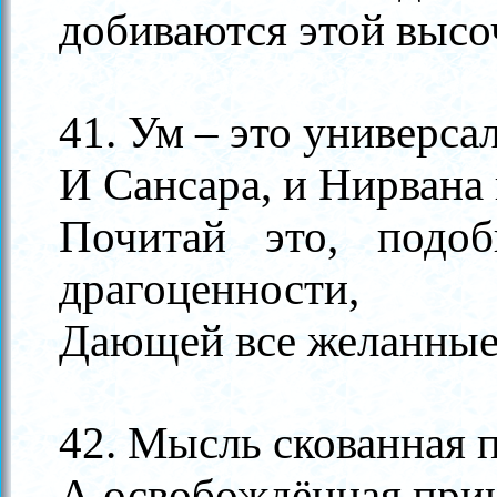
добиваются этой выс
41. Ум
–
это универсал
И Сансара, и Нирвана 
Почитай это, подо
драгоценности,
Дающей все желанные
42. Мысль скованная 
А освобождённая при