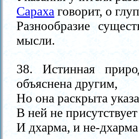
Сараха
говорит, о глуп
Разнообразие сущес
мысли.
38. Истинная прир
объяснена другим,
Но она раскрыта указ
В ней не присутствует 
И дхарма, и не-дхарм