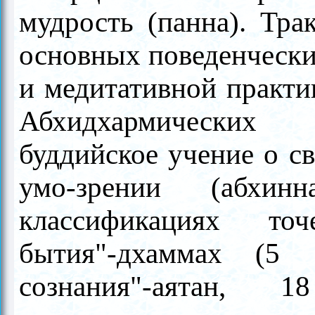
мудрость (панна). Тра
основных поведенчески
и медитативной практик
Абхидхармических 
буддийское учение о св
умо-зрении (абхи
классификациях точ
бытия"-дхаммах (5 
сознания"-аятан, 1