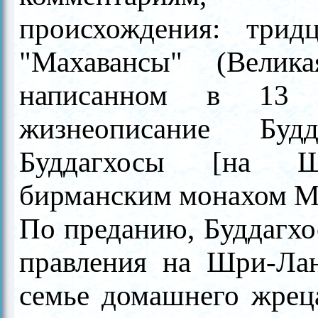
происхождения: трид
"Махавансы" (Велик
написанном в 13 
жизнеописание Будд
Буддагхосы [на Шр
бирманским монахом Ма
По преданию, Буддагхо
правления на Шри-Ла
семье домашнего жрец