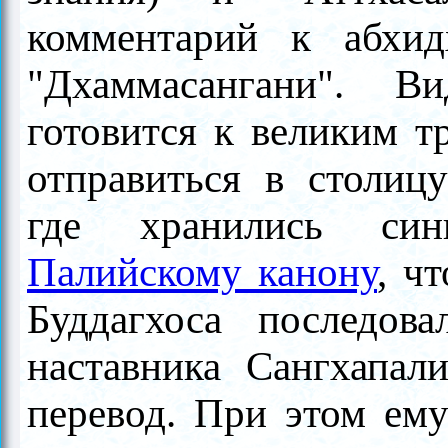
комментарий к абхид
"Дхаммасангани". В
готовится к великим т
отправиться в столиц
где хранились син
Палийскому канону
, ч
Буддагхоса последов
наставника Сангхапал
перевод. При этом ему