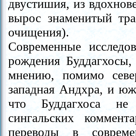
двустишия, из вдохнов
вырос знаменитый тра
очищения).
Современные исследов
рождения Буддагхосы,
мнению, помимо севе
западная Андхра, и ю
что Буддагхоса не
сингальских коммен
переводы в соврем