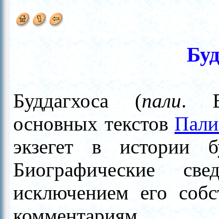
Буд
Буддагхоса
(
пали
. B
основных текстов
Пали
экзегет в истории 
Биографические св
исключением его собс
комментариям, п