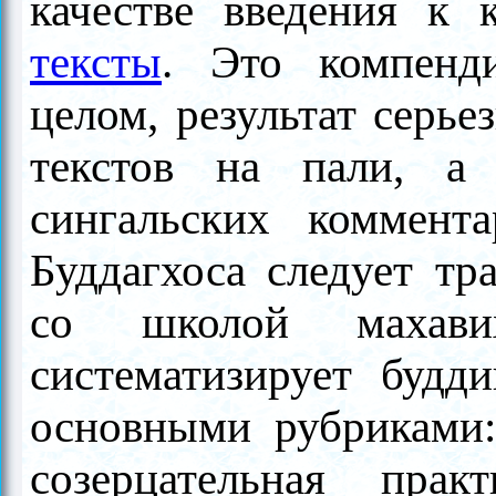
качестве введения к
тексты
. Это компенд
целом, результат серье
текстов на пали, а
сингальских коммент
Буддагхоса следует тр
со школой махави
систематизирует будд
основными рубриками:
созерцательная пра