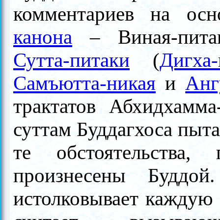
комментариев на ос
канона
– Виная-питак
Сутта-питаки
(
Дигха-
Самъютта-никая
и
Анг
трактатов Абхидхамма
суттам Буддагхоса пыта
те обстоятельства
произнесены Буддой
истолковывает каждую 