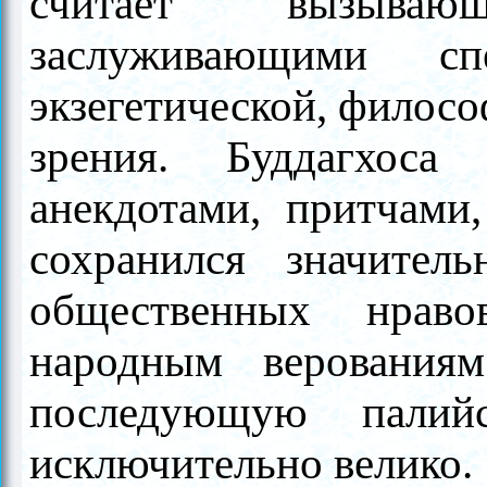
считает вызыва
заслуживающими сп
экзегетической, филосо
зрения. Буддагхоса 
анекдотами, притчами,
сохранился значител
общественных нраво
народным верования
последующую палий
исключительно велико.