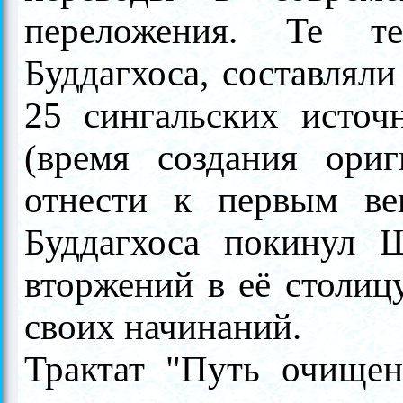
переложения. Те те
Буддагхоса, составлял
25 сингальских источ
(время создания ориг
отнести к первым ве
Буддагхоса покинул 
вторжений в её столиц
своих начинаний.
Трактат "Путь очищен