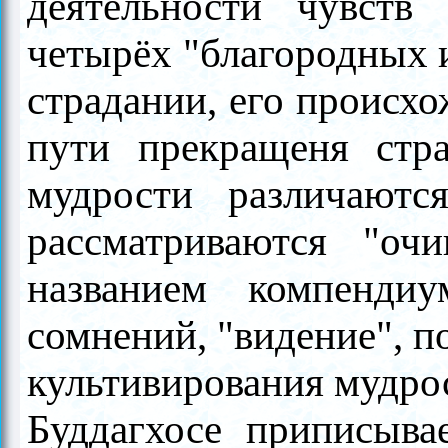
деятельности чувств
четырёх "благородных и
страдании, его происхо
пути
прекращеня
стр
мудрости различаютс
рассматриваются "оч
названием компендиу
сомнений, "видение", п
культивирования мудро
Буддагхосе приписыва