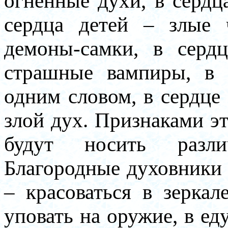
огненные духи, в серд
сердца детей – злые 
демоны-самки, в серд
страшные вампиры, в 
одним словом, в сердце
злой дух. Признаками э
будут носить разл
Благородные духовники 
– красоваться в зеркал
уповать на оружие, в е