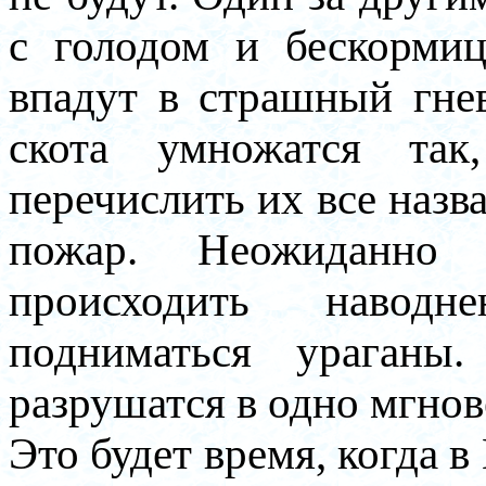
с голодом и бескорми
впадут в страшный гне
скота умножатся так
перечислить их все назв
пожар. Неожиданно с
происходить наводн
подниматься ураганы
разрушатся в одно мгнове
Это будет время, когда 