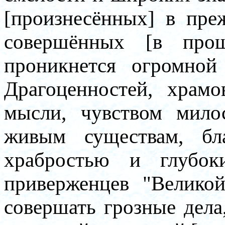
[произнесённых] в пре
совершённых [в про
проникнется огромной
Драгоценностей, храм
мысли, чувством мил
живым существам, бла
храбростью и глубок
приверженцев "Велико
совершать грозные дела