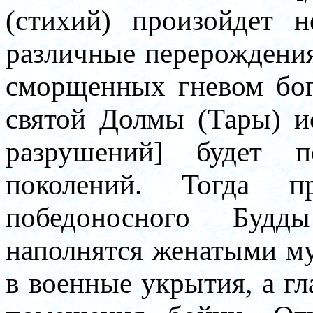
(стихий) произойдет н
различные перерождения 
сморщенных гневом бог
святой Долмы (Тары) и
разрушений] будет п
поколений. Тогда 
победоносного Бу
наполнятся женатыми м
в военные укрытия, а г