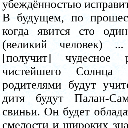
убеждённостью исправить
В будущем, по прошес
когда явится сто оди
(великий человек) ..
[получит] чудесное
чистейшего Солнца 
родителями будут учит
дитя будут Палан-Сам
свиньи. Он будет облад
смелости и широких зна