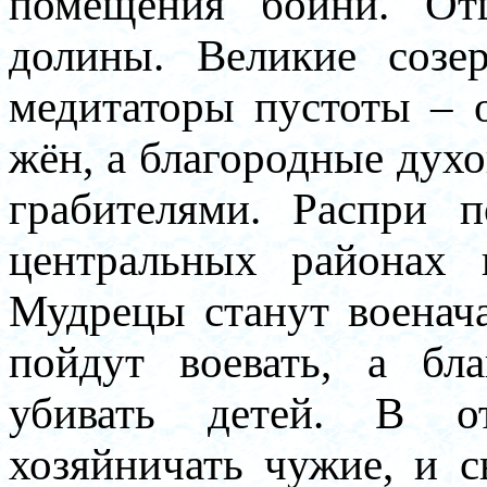
помещения бойни. От
долины. Великие созер
медитаторы пустоты – 
жён, а благородные дух
грабителями. Распри 
центральных районах 
Мудрецы станут военач
пойдут воевать, а бл
убивать детей. В от
хозяйничать чужие, и с