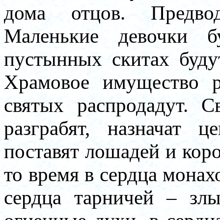
дома отцов. Предвод
Маленькие девочки б
пустынных скитах будут
Храмовое имущество р
святых распродадут. 
разграбят, назначат 
поставят лошадей и коро
то время в сердца монах
сердца тарничей – зл