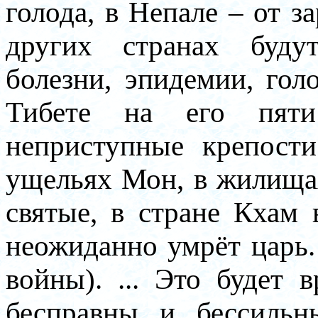
голода, в Непале – от з
других странах будут
болезни, эпидемии, гол
Тибете на его пяти
неприступные крепости
ущельях Мон, в жилищах
святые, в стране Кхам 
неожиданно умрёт царь. 
войны). ... Это будет 
бесправны и бессильн