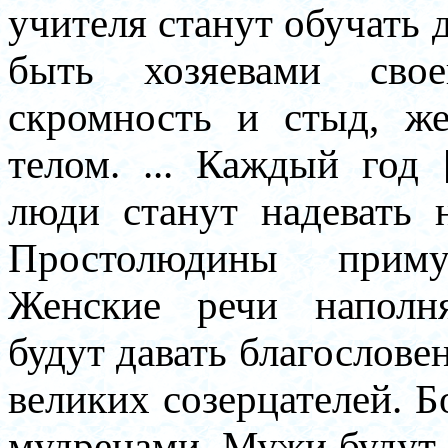
учителя станут обучать 
быть хозяевами сво
скромность и стыд, ж
телом. ... Каждый год 
люди станут надевать
Простолюдины приму
Женские речи наполн
будут давать благослов
великих созерцателей. Б
мудрецами. Мужи будут 