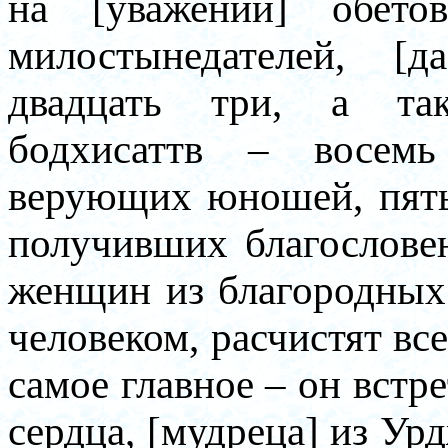
на [уважении] обето
милостынедателей, [д
двадцать три, а та
бодхисаттв – восемь
верующих юношей, пять
получивших благословен
женщин из благородных
человеком, расчистят вс
самое главное – он встр
сердца, [мудреца] из У