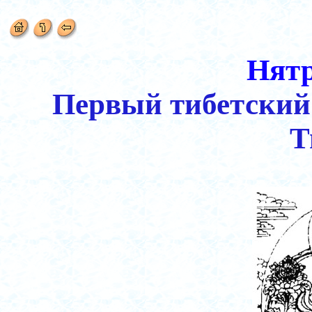
Нятр
Первый тибетский
Т