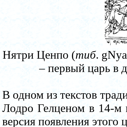
Нятри Ценпо (
тиб
. gNya
– первый царь в 
В одном из текстов тра
Лодро Гелценом в
14-м 
версия появления этого ц