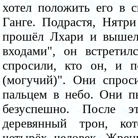
хотел положить его в 
Ганге. Подрастя, Нятр
прошёл Лхари и вышел
входами", он встрети
спросили, кто он, и 
(могучий)". Они спрос
пальцем в небо. Они п
безуспешно. После э
деревянный трон, ко
четырёх человек. Жрец