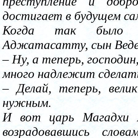
преступление и добро
достигает в будущем са
Когда так было с
Аджатасатту, сын Ведех
– Ну, а теперь, господин
много надлежит сделат
– Делай, теперь, вел
нужным.
И вот царь Магадхи 
возрадовавшись слова