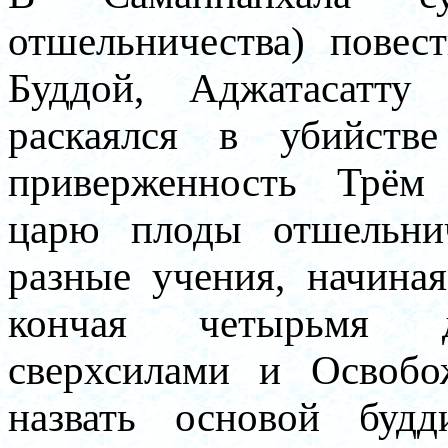
отшельничества) повест
Буддой, Аджатасатту
раскаялся в убийств
приверженность Трём 
царю плоды отшельнич
разные учения, начина
кончая четырьмя д
сверхсилами и Освобо
назвать основой будд