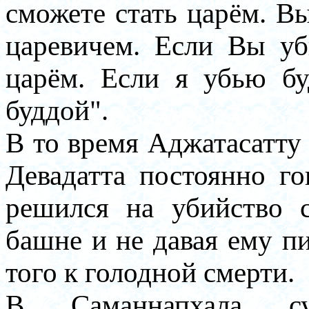
сможете стать царём. В
царевичем. Если Вы убь
царём. Если я убью б
буддой".
В то время Аджатасатту 
Девадатта постоянно г
решился на убийство с
башне и не давая ему п
того к голодной смерти.
В Саманнапхала с