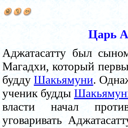
Царь А
Аджатасатту был сыно
Магадхи, который первы
будду
Шакьямуни
. Одна
ученик будды
Шакьямун
власти начал против
уговаривать Аджатасат