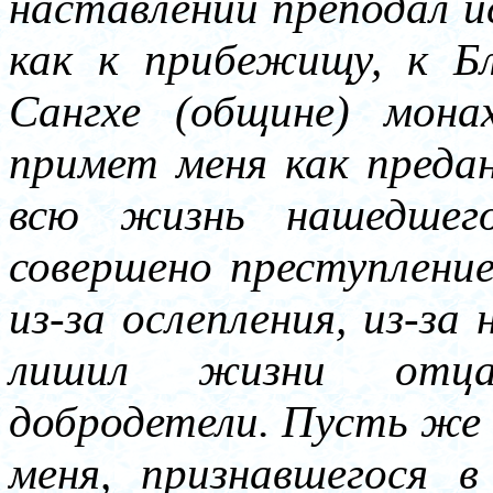
наставлений преподал ис
как к прибежищу, к Б
Сангхе (общине) мон
примет меня как преда
всю жизнь нашедшег
совершено преступление,
из-за ослепления, из-за
лишил жизни отца,
добродетели. Пусть же
меня, признавшегося в