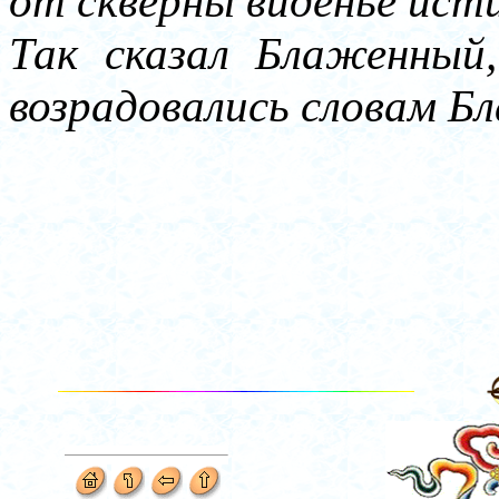
от скверны виденье ист
Так сказал Блаженный
возрадовались словам Б